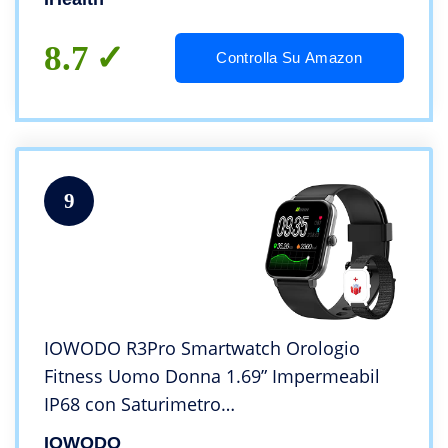
8.7
Controlla Su Amazon
9
IOWODO R3Pro Smartwatch Orologio
Fitness Uomo Donna 1.69” Impermeabil
IP68 con Saturimetro
(SpO2)Cardiofrequenzimetro Contapassi
IOWODO