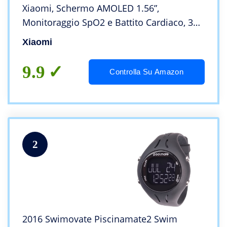
Xiaomi, Schermo AMOLED 1.56”,
Monitoraggio SpO2 e Battito Cardiaco, 30
modalità di fitness, Resistente all’Acqua 5
Xiaomi
ATM, Cinturino Antibatterico, Versione
Italiana
9.9
Controlla Su Amazon
2
2016 Swimovate Piscinamate2 Swim