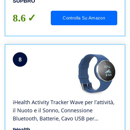
SUPBRO
SmartWatch Smartband per Uomo Donna
8.6
Controlla Su Amazon
8
iHealth Activity Tracker Wave per l’attività,
il Nuoto e il Sonno, Connessione
Bluetooth, Batterie, Cavo USB per
Ricaricare, 2 Cinturini da Polso Blu e Nero
IHealth