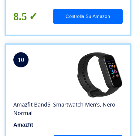
Cronometro Modalità Nuoto Activity
Tracker per Android iOS
8.5
Controlla Su Amazon
10
Amazfit Band5, Smartwatch Men’s, Nero,
Normal
Amazfit