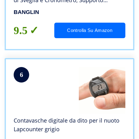
di Sveglia e Cronometro, Supporto
Visualizzazione Doppio Fuso Orario, Timer
BANGLIN
Conto alla Rovescia, Formato 12/24 Ore
9.5
Controlla Su Amazon
6
Contavasche digitale da dito per il nuoto
Lapcounter grigio