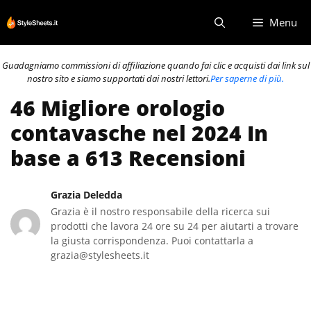
Vai
Menu
al
contenuto
Guadagniamo commissioni di affiliazione quando fai clic e acquisti dai link sul
nostro sito e siamo supportati dai nostri lettori.
Per saperne di più.
46 Migliore orologio
contavasche nel 2024 In
base a 613 Recensioni
Grazia Deledda
Grazia è il nostro responsabile della ricerca sui
prodotti che lavora 24 ore su 24 per aiutarti a trovare
la giusta corrispondenza. Puoi contattarla a
grazia@stylesheets.it