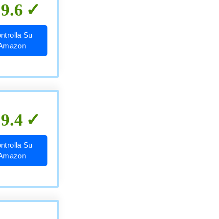
9.6
ntrolla Su
Amazon
9.4
ntrolla Su
Amazon