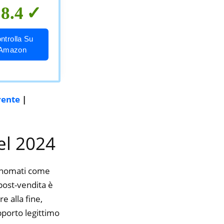
8.4
ntrolla Su
Amazon
rente
|
nel 2024
rinomati come
 post-vendita è
e alla fine,
pporto legittimo