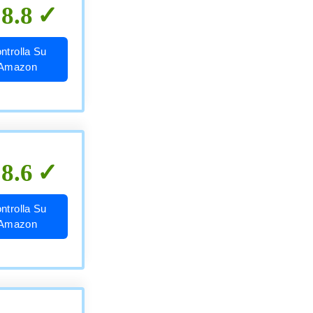
8.8
ntrolla Su
Amazon
8.6
ntrolla Su
Amazon