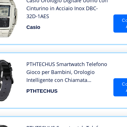
Casio Orologio Digitale Uomo con
Cinturino in Acciaio Inox DBC-
32D-1AES
Co
Casio
PTHTECHUS Smartwatch Telefono
Gioco per Bambini, Orologio
Intelligente con Chiamata
Co
Bidirezionale, Orologi per
PTHTECHUS
Studente Calcolatrice Sveglia SOS
Video Lettore Musica, Regali per
ragazzi ragazze(Nero)