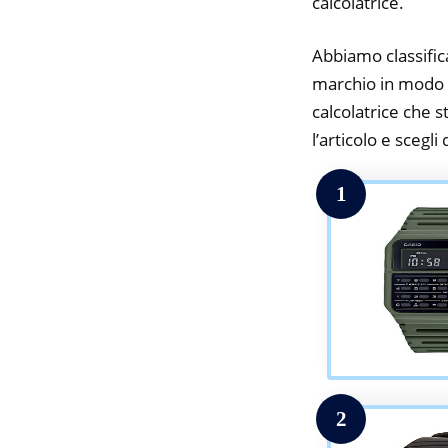
calcolatrice.
Abbiamo classifica
marchio in modo da
calcolatrice che s
l’articolo e scegli
1
2