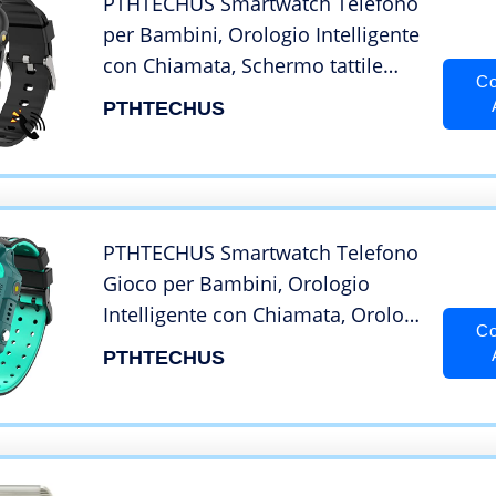
PTHTECHUS Smartwatch Telefono
per Bambini, Orologio Intelligente
con Chiamata, Schermo tattile
Co
Orologi Studente Gioco
PTHTECHUS
Calcolatrice Torcia Sveglia Video
Lettore Musica, Regali per ragazzi
ragazze(Nero)
PTHTECHUS Smartwatch Telefono
Gioco per Bambini, Orologio
Intelligente con Chiamata, Orologi
Co
per Studente Calcolatrice
PTHTECHUS
Pedometro Torcia Sveglia Video
Lettore Musica, Regali per ragazzi
ragazze(Blu)