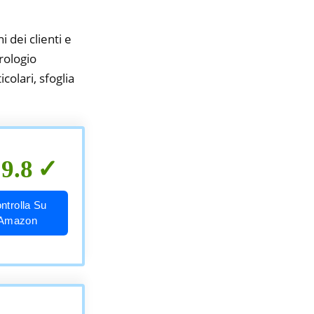
i dei clienti e
rologio
colari, sfoglia
9.8
ntrolla Su
Amazon