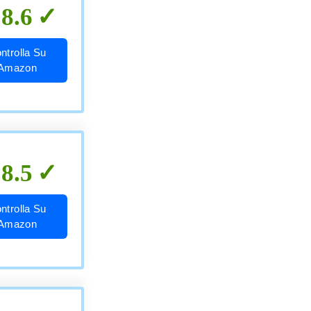
8.6
ntrolla Su
Amazon
8.5
ntrolla Su
Amazon