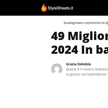
Vai
al
contenuto
Guadagniamo commissioni di affili
49 Miglio
2024 In b
Grazia Deledda
Grazia è il nostro responsa
la giusta corrispondenza. 