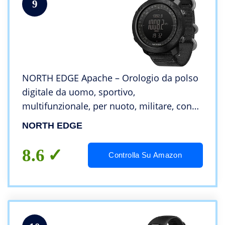
9
NORTH EDGE Apache – Orologio da polso
digitale da uomo, sportivo,
multifunzionale, per nuoto, militare, con
altimetro, barometro, bussola
NORTH EDGE
impermeabile 50 m germogli Cruz V2
Fresh Foam
8.6
Controlla Su Amazon