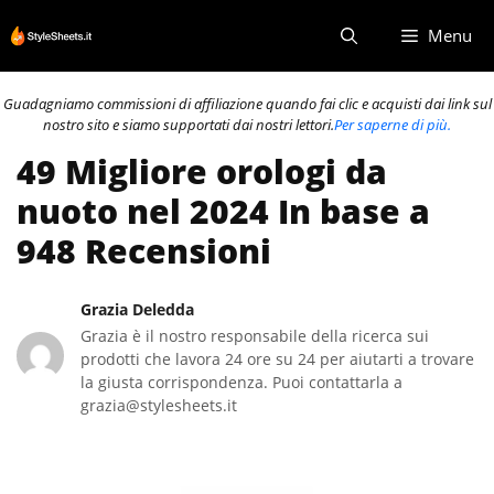
Vai
Menu
al
contenuto
Guadagniamo commissioni di affiliazione quando fai clic e acquisti dai link sul
nostro sito e siamo supportati dai nostri lettori.
Per saperne di più.
49 Migliore orologi da
nuoto nel 2024 In base a
948 Recensioni
Grazia Deledda
Grazia è il nostro responsabile della ricerca sui
prodotti che lavora 24 ore su 24 per aiutarti a trovare
la giusta corrispondenza. Puoi contattarla a
grazia@stylesheets.it