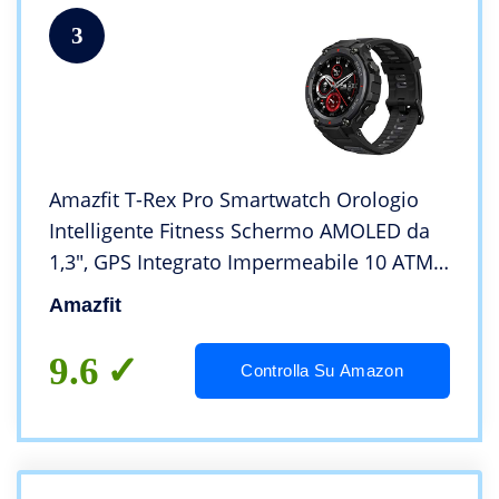
3
Amazfit T-Rex Pro Smartwatch Orologio
Intelligente Fitness Schermo AMOLED da
1,3″, GPS Integrato Impermeabile 10 ATM,
100 Modalità di Allenamento, Durata della
Amazfit
Batteria di 18 Giorni, Uomo, Donna, Nero
9.6
Controlla Su Amazon