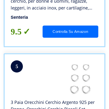
cerchio, per donne e uomini, ragazze,
leggeri, in acciaio inox, per cartilagine,
senza fine, ipoallergenici, 8-16 mm
Senteria
9.5
Controlla Su Amazon
5
3 Paia Orecchini Cerchio Argento 925 per