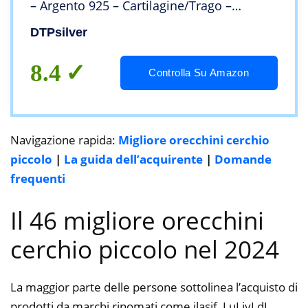
– Argento 925 – Cartilagine/Trago –
Spessore 1.2 mm, Diametro Esterno 8 mm
DTPsilver
8.4
Controlla Su Amazon
Navigazione rapida:
Migliore orecchini cerchio
piccolo
|
La guida dell’acquirente
|
Domande
frequenti
Il 46 migliore orecchini
cerchio piccolo nel 2024
La maggior parte delle persone sottolinea l’acquisto di
prodotti da marchi rinomati come ilasif, LuLiyLdJ,