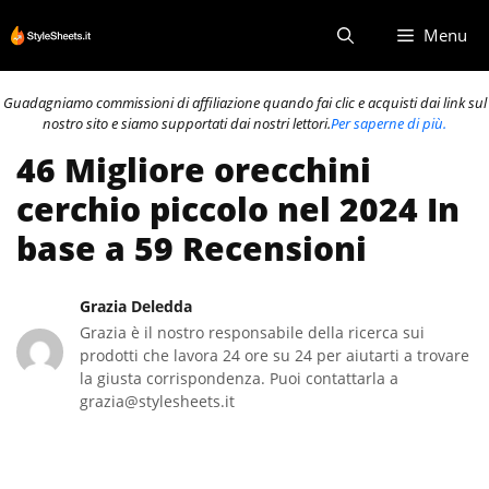
Vai
Menu
al
contenuto
Guadagniamo commissioni di affiliazione quando fai clic e acquisti dai link sul
nostro sito e siamo supportati dai nostri lettori.
Per saperne di più.
46 Migliore orecchini
cerchio piccolo nel 2024 In
base a 59 Recensioni
Grazia Deledda
Grazia è il nostro responsabile della ricerca sui
prodotti che lavora 24 ore su 24 per aiutarti a trovare
la giusta corrispondenza. Puoi contattarla a
grazia@stylesheets.it