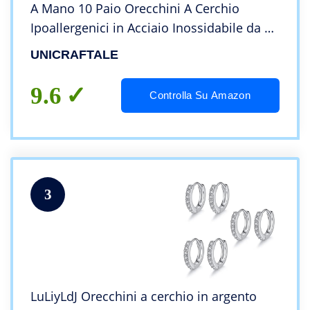
A Mano 10 Paio Orecchini A Cerchio
Ipoallergenici in Acciaio Inossidabile da 12
mm Spilla da 0.7 mm Acciaio Inossidabile
UNICRAFTALE
Colore Earwires Componenti
9.6
Controlla Su Amazon
3
LuLiyLdJ Orecchini a cerchio in argento