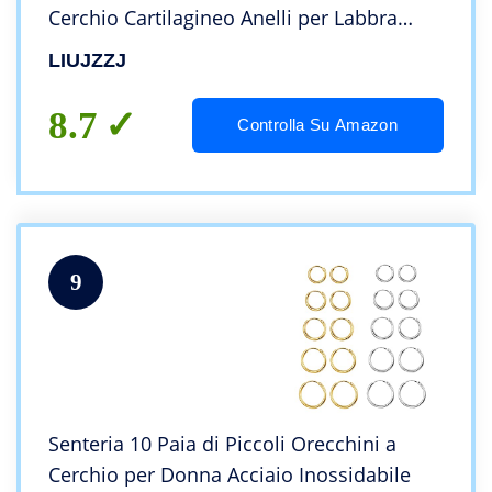
Cerchio Cartilagineo Anelli per Labbra
Naso per Uomini e Donne
LIUJZZJ
8/10/12/14/16mm
8.7
Controlla Su Amazon
9
Senteria 10 Paia di Piccoli Orecchini a
Cerchio per Donna Acciaio Inossidabile