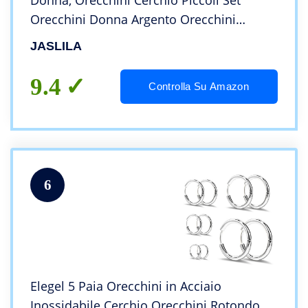
Donna, Orecchini Cerchio Piccoli Set
Orecchini Donna Argento Orecchini
Bambina Anallergici 8mm, 10mm, 12mm
JASLILA
9.4
Controlla Su Amazon
6
Elegel 5 Paia Orecchini in Acciaio
Inossidabile Cerchio Orecchini Rotondo