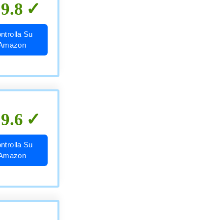
9.8
ntrolla Su
Amazon
9.6
ntrolla Su
Amazon