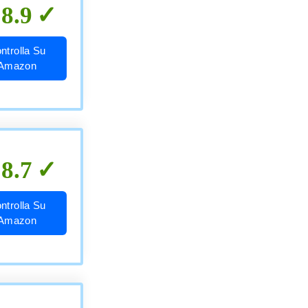
8.9
ntrolla Su
Amazon
8.7
ntrolla Su
Amazon