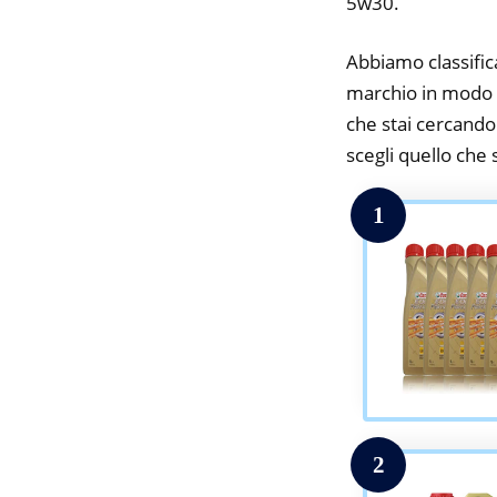
5w30.
Abbiamo classifica
marchio in modo da
che stai cercando.
scegli quello che s
1
2