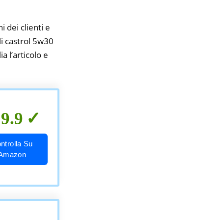
i dei clienti e
li castrol 5w30
a l’articolo e
9.9
ntrolla Su
Amazon