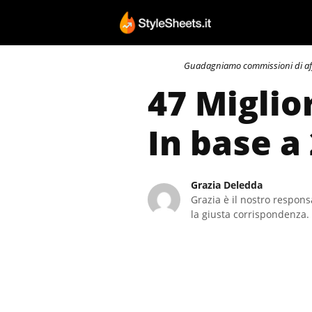
Vai
al
contenuto
Guadagniamo commissioni di affili
47 Miglio
In base a
Grazia Deledda
Grazia è il nostro responsa
la giusta corrispondenza. 