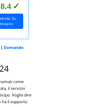
8.4
ntrolla Su
Amazon
|
Domande
024
rinomati come
ta, il servizio
icipo. Voglio dire
 ha il supporto