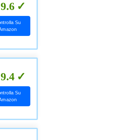
9.6
ntrolla Su
Amazon
9.4
ntrolla Su
Amazon