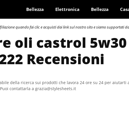
Bellezza
Elettronica
Bellezza
Cas
azione quando fai clic e acquisti dai link sul nostro sito e siamo supportati dai 
re oli castrol 5w30
 222 Recensioni
bile della ricerca sui prodotti che lavora 24 ore su 24 per aiutarti 
Puoi contattarla a grazia@stylesheets.it