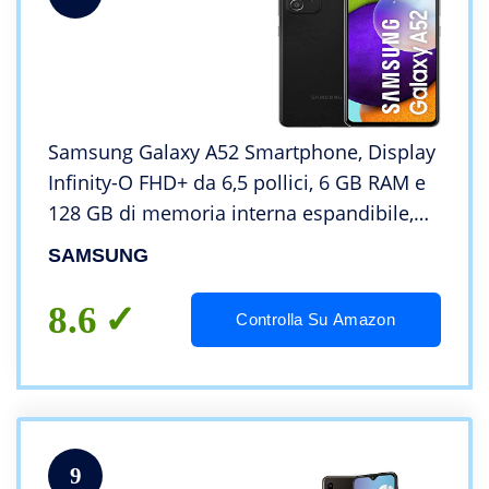
Samsung Galaxy A52 Smartphone, Display
Infinity-O FHD+ da 6,5 pollici, 6 GB RAM e
128 GB di memoria interna espandibile,
Batteria 4.500 mAh e ricarica Ultra-Rapida
SAMSUNG
Black [Versione Italiana]
8.6
Controlla Su Amazon
9