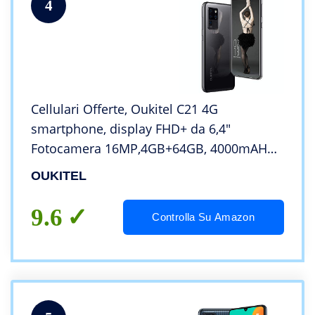
4
Cellulari Offerte, Oukitel C21 4G
smartphone, display FHD+ da 6,4″
Fotocamera 16MP,4GB+64GB, 4000mAH
Android 10,Dual SIM Cellulare offerta, ID
OUKITEL
viso, sblocco impronta digitale,nero
9.6
Controlla Su Amazon