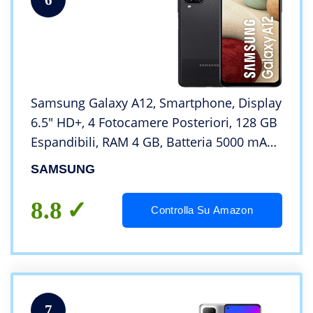
Samsung Galaxy A12, Smartphone, Display
6.5″ HD+, 4 Fotocamere Posteriori, 128 GB
Espandibili, RAM 4 GB, Batteria 5000 mAh,
4G, Dual Sim, Android 10, 205 g, Ricarica
SAMSUNG
Rapida [Versione Italiana], Nero
8.8
Controlla Su Amazon
7