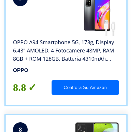
OPPO A94 Smartphone 5G, 173g, Display
6.43″ AMOLED, 4 Fotocamere 48MP, RAM
8GB + ROM 128GB, Batteria 4310mAh,
Ricarica VOOC 30W, Dual Sim, con cavo
OPPO
dati OPPO Tipo-C, [Versione Italiana], Fluid
Black
8.8
Controlla Su Amazon
8