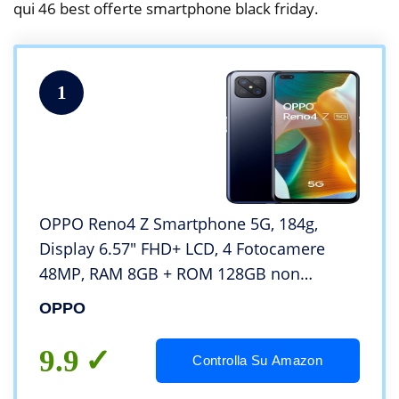
qui 46 best offerte smartphone black friday.
1
OPPO Reno4 Z Smartphone 5G, 184g,
Display 6.57″ FHD+ LCD, 4 Fotocamere
48MP, RAM 8GB + ROM 128GB non
Espandibile, Batteria 4000mAh, Ricarica
OPPO
Rapida, Dual Sim, [Versione Italiana], Ink
Black
9.9
Controlla Su Amazon