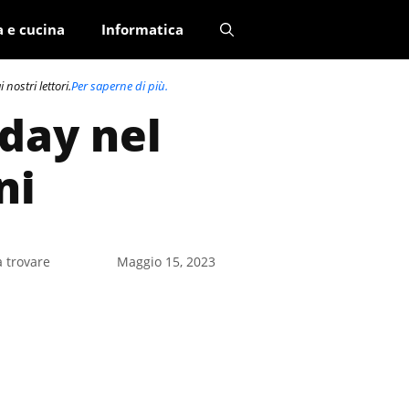
a e cucina
Informatica
nostri lettori.
Per saperne di più.
iday nel
ni
a trovare
Maggio 15, 2023