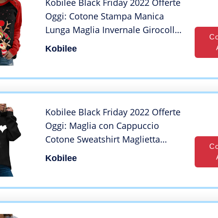
Kobilee Black Friday 2022 Offerte
Oggi: Cotone Stampa Manica
Lunga Maglia Invernale Girocollo
Co
Senza Cappuccio Maglione
Kobilee
Natalizio Felpa Natale Taglie Forti
Curvy Grinch Sweatshirt T Shirt
Elegante
Kobilee Black Friday 2022 Offerte
Oggi: Maglia con Cappuccio
Cotone Sweatshirt Maglietta
Co
Curvy Elegante Hoodie Felpa
Kobilee
Invernale Leggero Manica Lunga
Felpe Maglione Felpata