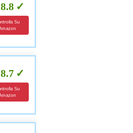
8.8
ntrolla Su
Amazon
8.7
ntrolla Su
Amazon