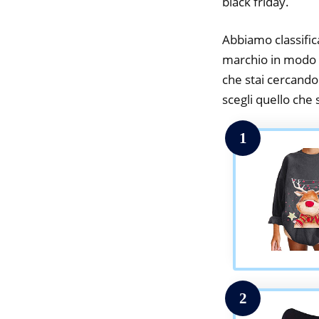
black friday.
Abbiamo classifica
marchio in modo da
che stai cercando.
scegli quello che s
1
2