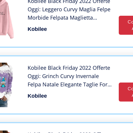
Kobilee Black Friday 2022 Offerte
Oggi: Leggero Curvy Maglia Felpe
Morbide Felpata Maglietta
Co
Sweatshirt Felpa Girocollo con
Kobilee
Cappuccio Invernale Maglione
Hoodie Cotone
Kobilee Black Friday 2022 Offerte
Oggi: Grinch Curvy Invernale
Felpa Natale Elegante Taglie Forti
Co
Manica Lunga T Shirt Maglione
Kobilee
Natalizio Senza Cappuccio Rosso
Babbo Natale Sweatshirt Maglia
Cotone