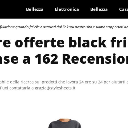
Bellezza
Elettronica
Bellezza
Cas
azione quando fai clic e acquisti dai link sul nostro sito e siamo supportati dai 
re offerte black fr
ase a 162 Recensio
bile della ricerca sui prodotti che lavora 24 ore su 24 per aiutarti 
Puoi contattarla a grazia@stylesheets.it