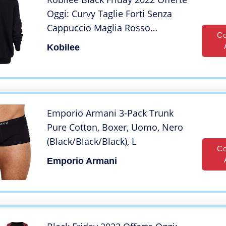
Oggi: Curvy Taglie Forti Senza
Cappuccio Maglia Rosso
Co
Invernale Elegante Felpa Natale
Kobilee
Maglione Natalizio Grinch Cotone
Girocollo Sweatshirt T Shirt
Stampa
Emporio Armani 3-Pack Trunk
Pure Cotton, Boxer, Uomo, Nero
(Black/Black/Black), L
Co
Emporio Armani