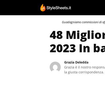
Vai
al
contenuto
Guadagniamo commissioni di affili
48 Miglio
2023 In b
Grazia Deledda
Grazia è il nostro responsa
la giusta corrispondenza. 