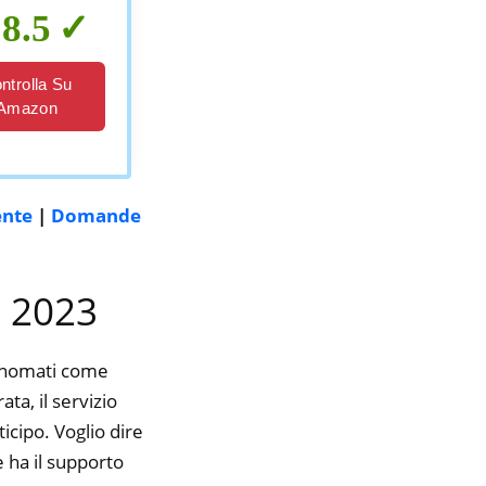
8.5
ntrolla Su
Amazon
ente
|
Domande
l 2023
rinomati come
ta, il servizio
icipo. Voglio dire
 ha il supporto