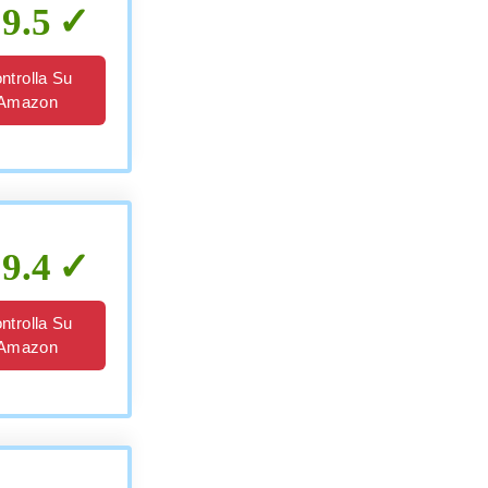
9.5
ntrolla Su
Amazon
9.4
ntrolla Su
Amazon