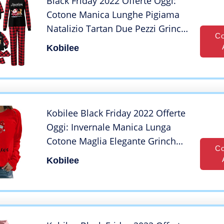
Black Friday 2022 Offerte Oggi:
Cotone Manica Lunghe Pigiama
Natalizio Tartan Due Pezzi Grinch
Co
Pigiama Famiglia Coordinati
Kobilee
Invernale Caldo Comode Pigiama
Natale Famiglia per Uomo Donna
Bambino
Kobilee Black Friday 2022 Offerte
Oggi: Invernale Manica Lunga
Cotone Maglia Elegante Grinch
Co
Curvy Sweatshirt T Shirt Taglie
Kobilee
Forti Rosso Stampa Felpa Natale
Maglione Natalizio Senza
Cappuccio