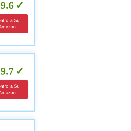
9.6
ntrolla Su
Amazon
9.7
ntrolla Su
Amazon