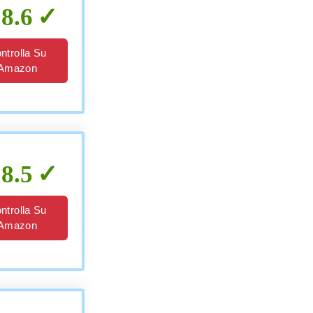
8.6
ntrolla Su
Amazon
8.5
ntrolla Su
Amazon