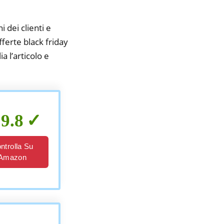
i dei clienti e
fferte black friday
a l’articolo e
9.8
ntrolla Su
Amazon