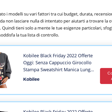
to i modelli su vari fattori tra cui budget, durata, recension
 non lasciare nulla di intentato per aiutarti a trovare la o
 Quindi tieni solo a mente le tue esigenze particolari, sfogli
oddisfa la tua lista di controllo.
Kobilee Black Friday 2022 Offerte
Oggi: Senza Cappuccio Girocollo
Stampa Sweatshirt Manica Lunga
Co
Taglie Forti Elegante Maglione
Kobilee
Natalizio Maglia Invernale Curvy
Grinch Felpa Natale T Shirt
Cotone
Kobilee Black Friday 2022 Offerte