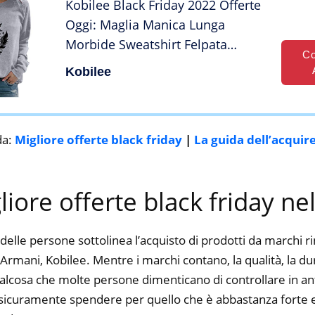
Kobilee Black Friday 2022 Offerte
Oggi: Maglia Manica Lunga
Morbide Sweatshirt Felpata
Co
Leggero Invernale Hoodie
Kobilee
Maglione Girocollo Elegante
Curvy Felpa Felpe senza
Cappuccio
da:
Migliore offerte black friday
|
La guida dell’acquir
gliore offerte black friday ne
delle persone sottolinea l’acquisto di prodotti da marchi 
rmani, Kobilee. Mentre i marchi contano, la qualità, la dura
alcosa che molte persone dimenticano di controllare in ant
ti sicuramente spendere per quello che è abbastanza forte e