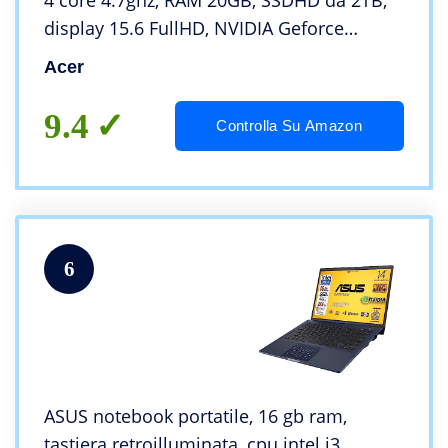
4 core 4.7ghz, RAM 20GB, SSDHD da 2TB,
display 15.6 FullHD, NVIDIA Geforce
MX450, cover in alluminio, Wi-Fi 6, hdmi,
Acer
Win 11 Pro, Pronto all’Uso, Gar. Ita
9.4
Controlla Su Amazon
6
ASUS notebook portatile, 16 gb ram,
tastiera retroilluminata, cpu intel i3,