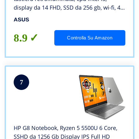
display da 14 FHD, SSD da 256 gb, wi-fi, 4
usb, bt, hdmi, webcam, lan, Win 11 Pro,
ASUS
Suite Office, pronto all’uso, Italia
8.9
Controlla Su Amazon
7
HP G8 Notebook, Ryzen 5 5500U 6 Core,
SSHD da 1256 Gb Display IPS Full HD