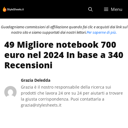
Vai
Menu
al
contenuto
Guadagniamo commissioni di affiliazione quando fai clic e acquisti dai link sul
nostro sito e siamo supportati dai nostri lettori.
Per saperne di più.
49 Migliore notebook 700
euro nel 2024 In base a 340
Recensioni
Grazia Deledda
Grazia è il nostro responsabile della ricerca sui
prodotti che lavora 24 ore su 24 per aiutarti a trovare
la giusta corrispondenza. Puoi contattarla a
grazia@stylesheets.it