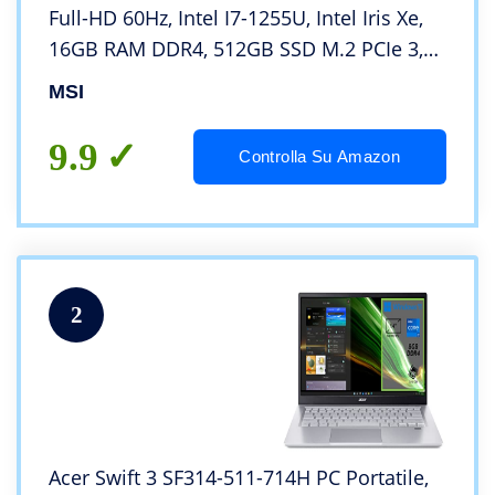
Full-HD 60Hz, Intel I7-1255U, Intel Iris Xe,
16GB RAM DDR4, 512GB SSD M.2 PCIe 3,
WiFi 6, Win 11 Home [Layout e Garanzia
MSI
ITA]
9.9
Controlla Su Amazon
2
Acer Swift 3 SF314-511-714H PC Portatile,