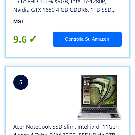
15.6″ FHD 100% sRGB, Intel I7-1280P,
Nvidia GTX 1650 4 GB GDDR6, 1TB SSD
M.2 PCIe 4.0, 16GB LPDDR4, WiFi 6E, Win
MSI
11 Home [Layout e Garanzia ITA]
9.6
Controlla Su Amazon
5
Acer Notebook SSD slim, Intel i7 di 11Gen