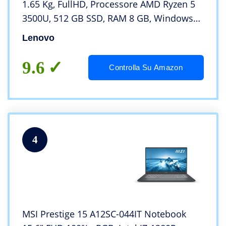
1.65 Kg, FullHD, Processore AMD Ryzen 5
3500U, 512 GB SSD, RAM 8 GB, Windows
10, Blu (Abyss Blue), Ultrasottile 19.9mm
Lenovo
[Esclusiva Amazon]
9.6
Controlla Su Amazon
4
MSI Prestige 15 A12SC-044IT Notebook