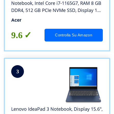
Notebook, Intel Core i7-1165G7, RAM 8 GB
DDR4, 512 GB PCIe NVMe SSD, Display 14″
FHD IPS LED LCD, Scheda Grafica Intel Iris
Acer
Xe, Windows 11 Home, Silver
9.6
Controlla Su Amazon
3
Lenovo IdeaPad 3 Notebook, Display 15.6″,