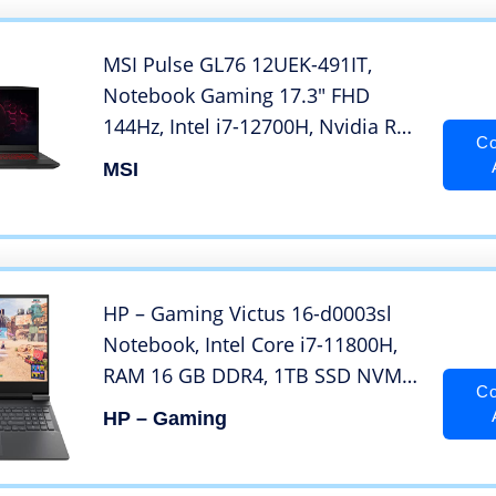
PRO/Tablet/dell/Laptop 10-17
Pollici
MSI Pulse GL76 12UEK-491IT,
Notebook Gaming 17.3″ FHD
144Hz, Intel i7-12700H, Nvidia RTX
Co
3060 6GB GDDR6, RAM 16GB
MSI
DDR4 3200MHz, 1TB SSDPCIe 4,
WiFi 6, Win 11 Home, Layout e
Garanzia ITA, Nero
HP – Gaming Victus 16-d0003sl
Notebook, Intel Core i7-11800H,
RAM 16 GB DDR4, 1TB SSD NVME
Co
PCIe M.2, Display 16,1″ FHD
HP – Gaming
144Hz, IPS, Nvidia RTX 3060 da
6GB GDDR6, Wi-Fi 6, BLE 5.2,