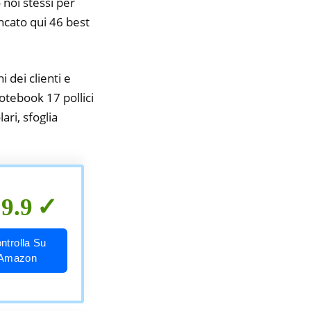
 noi stessi per
encato qui 46 best
i dei clienti e
notebook 17 pollici
ari, sfoglia
9.9
ntrolla Su
Amazon