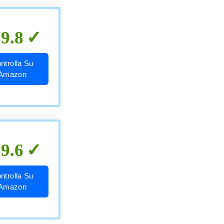
9.8
ntrolla Su
Amazon
9.6
ntrolla Su
Amazon