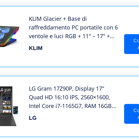
FreeDOS, Grigio
KLIM Glacier + Base di
raffreddamento PC portatile con 6
ventole e luci RGB + 11″ – 17″ +
Co
Per Laptop da Gaming + Stabile e
KLIM
silenziosa + Alimentata USB +
Ideale per PC, Mac, PS4, Xbox One
+ NUOVA 2022
LG Gram 17Z90P, Display 17″
Quad HD 16:10 IPS, 2560×1600,
Intel Core i7-1165G7, RAM 16GB
Co
DDR4, SSD 512GB, Intel Iris Xe,
LG
Batteria 80Wh, Thunderbolt4,
Win10 PRO, Tastiera Italiana, Peso