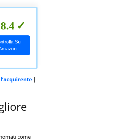
8.4
ntrolla Su
Amazon
ll’acquirente
|
gliore
rinomati come