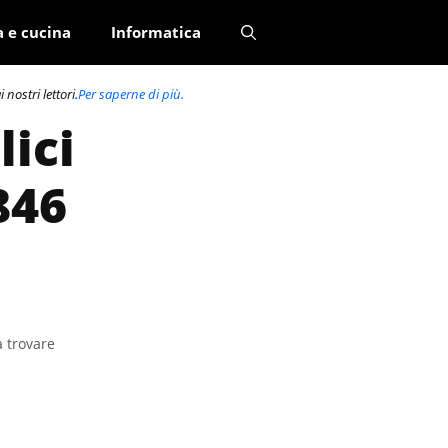
a e cucina
Informatica
nostri lettori.
Per saperne di più.
lici
846
a trovare