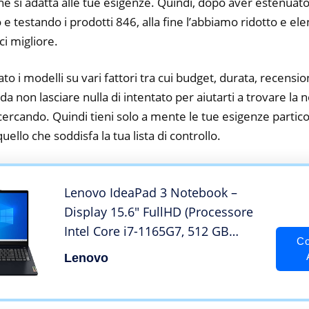
he si adatta alle tue esigenze. Quindi, dopo aver estenuato
o e testando i prodotti 846, alla fine l’abbiamo ridotto e el
ci migliore.
to i modelli su vari fattori tra cui budget, durata, recension
 non lasciare nulla di intentato per aiutarti a trovare la 
cercando. Quindi tieni solo a mente le tue esigenze particol
 quello che soddisfa la tua lista di controllo.
Lenovo IdeaPad 3 Notebook –
Display 15.6″ FullHD (Processore
Intel Core i7-1165G7, 512 GB
Co
SSHD, RAM 16 GB, Windows 11
Lenovo
Home) – Abyss Blue – Esclusiva
Amazon