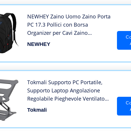
NEWHEY Zaino Uomo Zaino Porta
PC 17.3 Pollici con Borsa
Organizer per Cavi Zaino
Co
Notebook 17 pollici Zaini PC
NEWHEY
Portatile per Lavoro Scuola
Viaggio
Tokmali Supporto PC Portatile,
Supporto Laptop Angolazione
Regolabile Pieghevole Ventilato
Co
Supporto Computer Portatile
Tokmali
Compatibile per
Notebook/PC/MacBook/MacBook