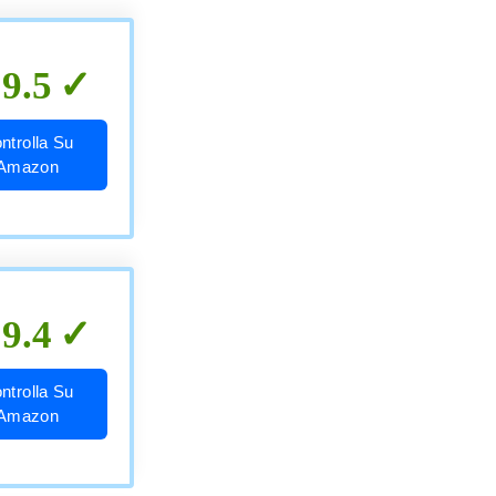
9.5
ntrolla Su
Amazon
9.4
ntrolla Su
Amazon