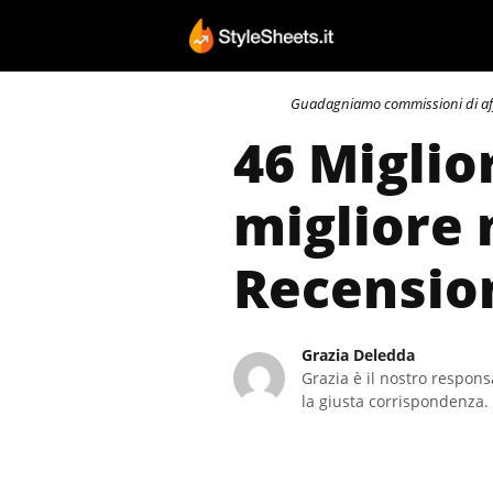
Vai
al
contenuto
Guadagniamo commissioni di affili
46 Miglio
migliore 
Recensio
Grazia Deledda
Grazia è il nostro responsa
la giusta corrispondenza. 