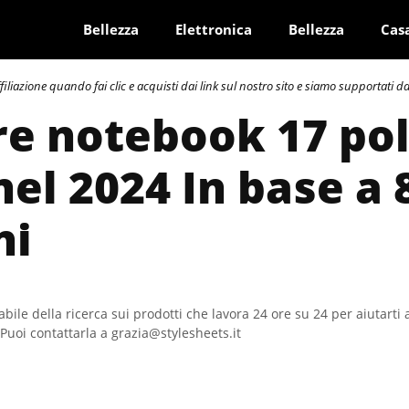
Bellezza
Elettronica
Bellezza
Cas
azione quando fai clic e acquisti dai link sul nostro sito e siamo supportati dai 
re notebook 17 pol
nel 2024 In base a 
ni
bile della ricerca sui prodotti che lavora 24 ore su 24 per aiutarti 
Puoi contattarla a grazia@stylesheets.it