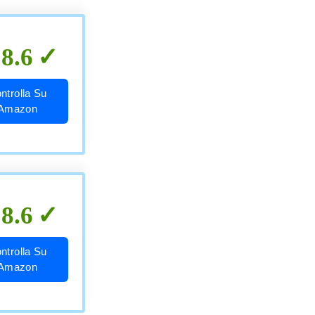
8.6
ntrolla Su
Amazon
8.6
ntrolla Su
Amazon