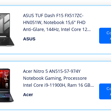
1350g, Black
ASUS TUF Dash F15 FX517ZC-
HN051W, Notebook 15,6″ FHD
Anti-Glare, 144Hz, Intel Core 12ma
Co
Generazione i5-12450H, RAM 8GB,
ASUS
512GB SSD PCIE, NVIDIA GeForce
RTX 3050 4GB GDDR6, Windows
11 Home, Nero
Acer Nitro 5 AN515-57-974Y
Notebook Gaming, Processore
Intel Core i9-11900H, Ram 16 GB
Co
DDR4, 1024 GB SSD, Display 15.6″
Acer
FHD IPS 144 Hz LED LCD, NVIDIA
GeForce RTX 3060 6 GB, Windows