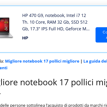
11 Home
HP 470 G9, notebook, Intel i7 12
Th. 10 Core, RAM 32 Gb, SSD 512
Gb, 17.3″ IPS Full HD, Geforce Mx
Co
550 dedicata, wi-fi 6, webcam HD,
HP
tastiera retroilluminata, Win 11
Pro, Office Pro, Garanzia Italia
da:
Migliore notebook 17 pollici migliore
|
La guida de
enti
gliore notebook 17 pollici mi
4
delle persone sottolinea l’acquisto di prodotti da marchi 