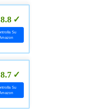
8.8
ntrolla Su
Amazon
8.7
ntrolla Su
Amazon