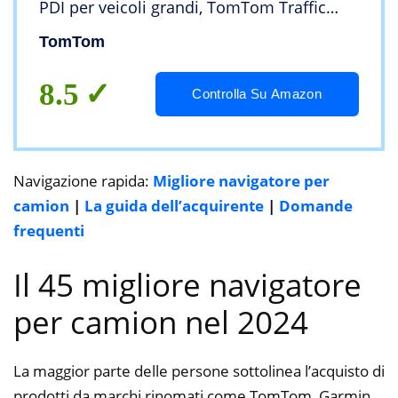
PDI per veicoli grandi, TomTom Traffic
incluso, mappe del mondo, avvisi su
TomTom
limitazioni live, segnali visivi, USB-C)
8.5
Controlla Su Amazon
Navigazione rapida:
Migliore navigatore per
camion
|
La guida dell’acquirente
|
Domande
frequenti
Il 45 migliore navigatore
per camion nel 2024
La maggior parte delle persone sottolinea l’acquisto di
prodotti da marchi rinomati come TomTom, Garmin,