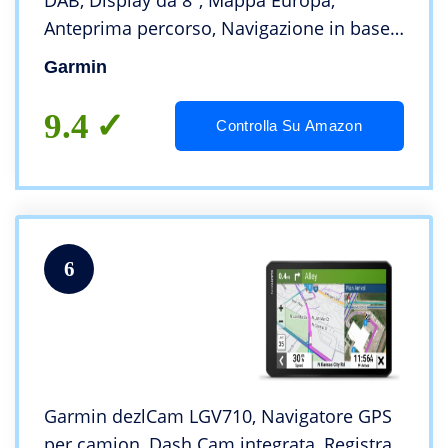
DAB, Display da 8″, Mappa Europa,
Anteprima percorso, Navigazione in base
a dimensioni, peso e carico trasportato
Garmin
9.4
Controlla Su Amazon
6
Garmin dezlCam LGV710, Navigatore GPS
per camion, Dash Cam integrata, Registra