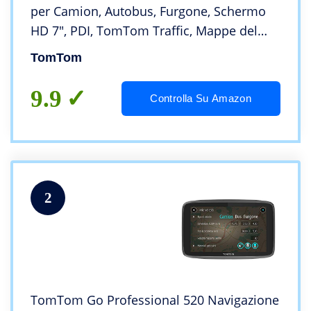
per Camion, Autobus, Furgone, Schermo
HD 7″, PDI, TomTom Traffic, Mappe del
Mondo, Avvisi di Restrizioni in Tempo
TomTom
Reale, Aggiornamenti Rapidi Tramite WiFi
9.9
Controlla Su Amazon
2
TomTom Go Professional 520 Navigazione