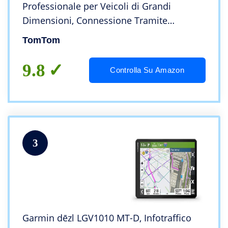
Professionale per Veicoli di Grandi
Dimensioni, Connessione Tramite
Smartphone a Vita, 5″, Nero
TomTom
9.8
Controlla Su Amazon
3
Garmin dēzl LGV1010 MT-D, Infotraffico