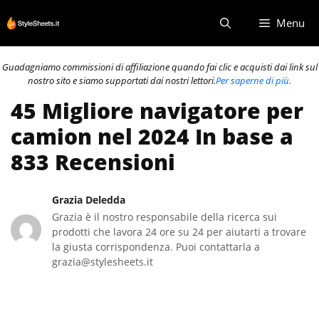
Vai
Menu
al
contenuto
Guadagniamo commissioni di affiliazione quando fai clic e acquisti dai link sul
nostro sito e siamo supportati dai nostri lettori.
Per saperne di più.
45 Migliore navigatore per
camion nel 2024 In base a
833 Recensioni
Grazia Deledda
Grazia è il nostro responsabile della ricerca sui
prodotti che lavora 24 ore su 24 per aiutarti a trovare
la giusta corrispondenza. Puoi contattarla a
grazia@stylesheets.it