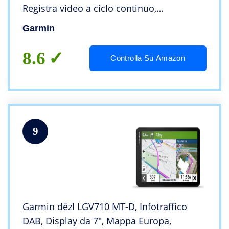
Registra video a ciclo continuo,
Salvataggio automatico, Infotraffico DAB
Garmin
8.6
Controlla Su Amazon
9
Garmin dēzl LGV710 MT-D, Infotraffico
DAB, Display da 7″, Mappa Europa,