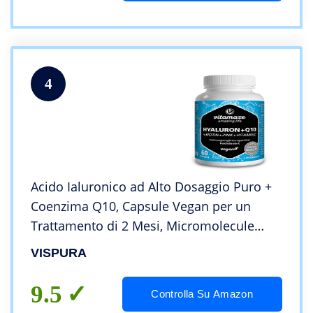
4
Acido Ialuronico ad Alto Dosaggio Puro +
Coenzima Q10, Capsule Vegan per un
Trattamento di 2 Mesi, Micromolecule
500-700 kDa, Qualità Tedesca, Integratore
VISPURA
Alimentare senza Additivi
9.5
Controlla Su Amazon