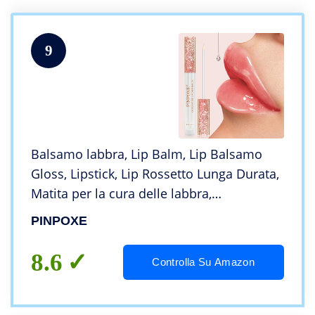
9
Balsamo labbra, Lip Balm, Lip Balsamo
Gloss, Lipstick, Lip Rossetto Lunga Durata,
Matita per la cura delle labbra,
Lucidalabbra idratante e volumizzante, per
PINPOXE
labbra piene e carnose naturalmente
8.6
Controlla Su Amazon