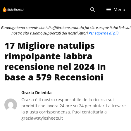
Vai
Menu
al
contenuto
Guadagniamo commissioni di affiliazione quando fai clic e acquisti dai link sul
nostro sito e siamo supportati dai nostri lettori.
Per saperne di più.
17 Migliore natulips
rimpolpante labbra
recensione nel 2024 In
base a 579 Recensioni
Grazia Deledda
Grazia è il nostro responsabile della ricerca sui
prodotti che lavora 24 ore su 24 per aiutarti a trovare
la giusta corrispondenza. Puoi contattarla a
grazia@stylesheets.it