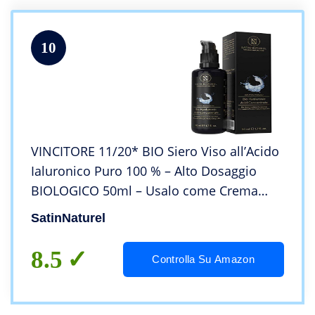
10
VINCITORE 11/20* BIO Siero Viso all’Acido
Ialuronico Puro 100 % – Alto Dosaggio
BIOLOGICO 50ml – Usalo come Crema
Viso Antirughe con Aloe Vera – Illuminante
SatinNaturel
Viso Concentrato Vegano – Made in
Germany
8.5
Controlla Su Amazon