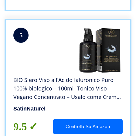
5
BIO Siero Viso all’Acido Ialuronico Puro
100% biologico – 100ml- Tonico Viso
Vegano Concentrato – Usalo come Crema
Idratante Viso con Aloe Vera
SatinNaturel
9.5
Controlla Su Amazon