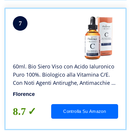
7
60ml. Bio Siero Viso con Acido Ialuronico
Puro 100%. Biologico alla Vitamina C/E.
Con Noti Agenti Antirughe, Antimacchie e
Antietá. Anche per Contorno Occhi e
Florence
Dermaroller – Vegano, Made in Italy.
8.7
Controlla Su Amazon