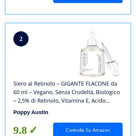
2
Siero al Retinolo – GIGANTE FLACONE da
60 ml – Vegano, Senza Crudeltà, Biologico
– 2,5% di Retinolo, Vitamina E, Acido
Ialuronico e Olio di Jojoba – Miglior Siero
Poppy Austin
Anti-Invecchiamento per le Rughe
9.8
Controlla Su Amazon