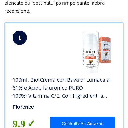
elencato qui best natulips rimpolpante labbra
recensione.
1
100ml. Bio Crema con Bava di Lumaca al
61% e Acido Ialuronico PURO
100%+Vitamina C/E. Con Ingredienti a
Nota Azione Antietà, Cicatrizzante e
Florence
Antimacchia per Viso, Collo e Contorno
Occhi. Made in Italy
9.9
Controlla Su Amazon