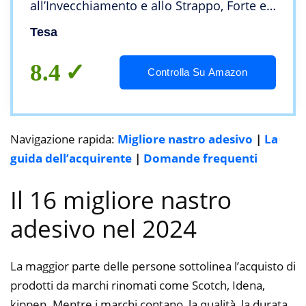
all’Invecchiamento e allo Strappo, Forte e
Privo di Solventi, Transparente, 66 m x 50
Tesa
mm
8.4
Controlla Su Amazon
Navigazione rapida:
Migliore nastro adesivo
|
La
guida dell’acquirente
|
Domande frequenti
Il 16 migliore nastro
adesivo nel 2024
La maggior parte delle persone sottolinea l’acquisto di
prodotti da marchi rinomati come Scotch, Idena,
kippen. Mentre i marchi contano, la qualità, la durata,