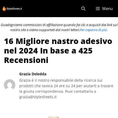
Vai
Menu
al
contenuto
Guadagniamo commissioni di affiliazione quando fai clic e acquisti dai link sul
nostro sito e siamo supportati dai nostri lettori.
Per saperne di più.
16 Migliore nastro adesivo
nel 2024 In base a 425
Recensioni
Grazia Deledda
Grazia è il nostro responsabile della ricerca sui
prodotti che lavora 24 ore su 24 per aiutarti a trovare
la giusta corrispondenza. Puoi contattarla a
grazia@stylesheets.it