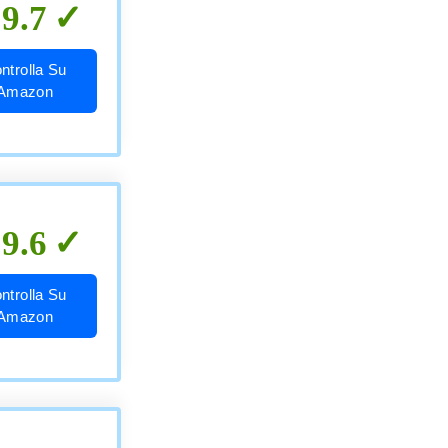
9.7
ntrolla Su
Amazon
9.6
ntrolla Su
Amazon