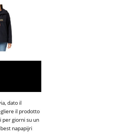
a, dato il
gliere il prodotto
i per giorni su un
 best napapijri