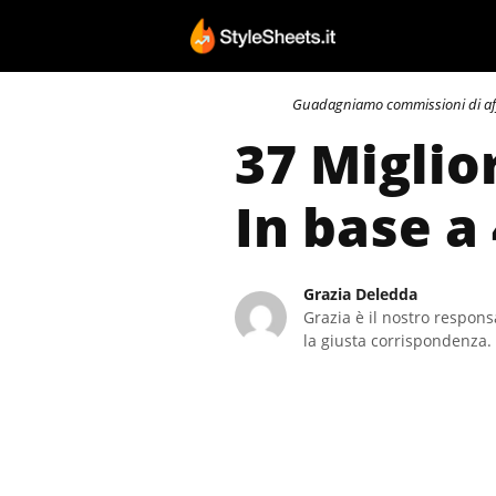
Vai
al
contenuto
Guadagniamo commissioni di affili
37 Miglio
In base a
Grazia Deledda
Grazia è il nostro responsa
la giusta corrispondenza. 