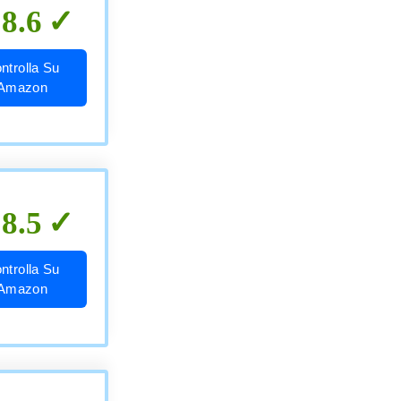
8.6
ntrolla Su
Amazon
8.5
ntrolla Su
Amazon