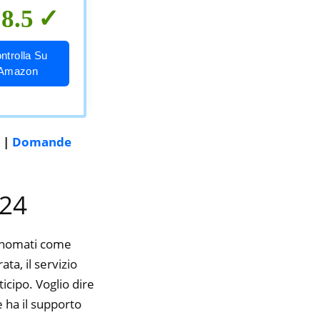
8.5
ntrolla Su
Amazon
|
Domande
024
rinomati come
ta, il servizio
icipo. Voglio dire
 ha il supporto