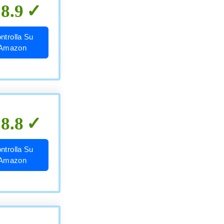
8.9
ntrolla Su
Amazon
8.8
ntrolla Su
Amazon