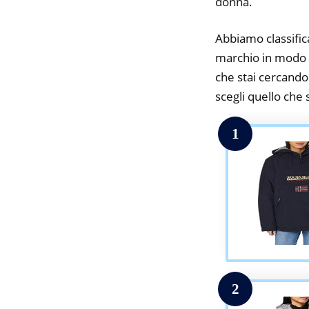
donna.
Abbiamo classifica
marchio in modo da
che stai cercando.
scegli quello che s
1
2