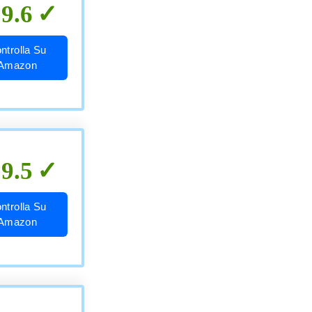
9.6
ntrolla Su
Amazon
9.5
ntrolla Su
Amazon