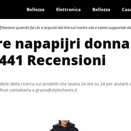
Bellezza
Elettronica
Bellezza
Cas
azione quando fai clic e acquisti dai link sul nostro sito e siamo supportati dai 
re napapijri donna
 441 Recensioni
bile della ricerca sui prodotti che lavora 24 ore su 24 per aiutarti 
Puoi contattarla a grazia@stylesheets.it