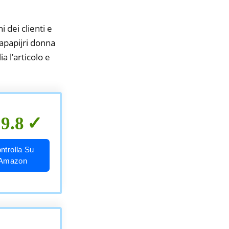
i dei clienti e
napapijri donna
a l’articolo e
9.8
ntrolla Su
Amazon