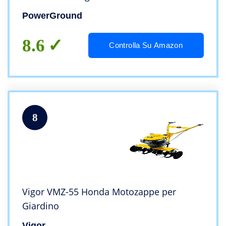
PowerGround
8.6
Controlla Su Amazon
8
Vigor VMZ-55 Honda Motozappe per
Giardino
Vigor