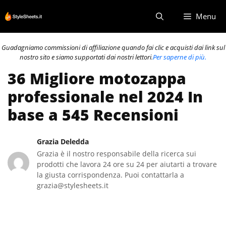
Vai
Menu
al
contenuto
Guadagniamo commissioni di affiliazione quando fai clic e acquisti dai link sul
nostro sito e siamo supportati dai nostri lettori.
Per saperne di più.
36 Migliore motozappa
professionale nel 2024 In
base a 545 Recensioni
Grazia Deledda
Grazia è il nostro responsabile della ricerca sui
prodotti che lavora 24 ore su 24 per aiutarti a trovare
la giusta corrispondenza. Puoi contattarla a
grazia@stylesheets.it