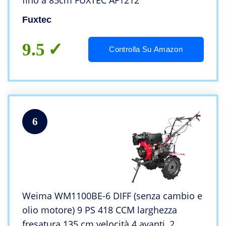
fino a 85cm FUXTEC AF1212
Fuxtec
9.5
Controlla Su Amazon
6
Weima WM1100BE-6 DIFF (senza cambio e
olio motore) 9 PS 418 CCM larghezza
fresatura 135 cm velocità 4 avanti, 2