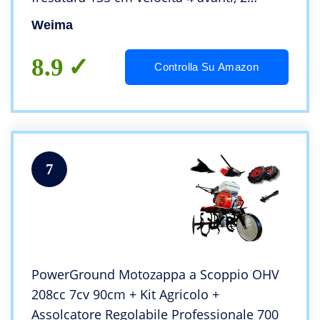
blocco dell’asse, motozappa diesel,
Weima
cultivatore da giardino
8.9
Controlla Su Amazon
7
PowerGround Motozappa a Scoppio OHV
208cc 7cv 90cm + Kit Agricolo +
Assolcatore Regolabile Professionale 700