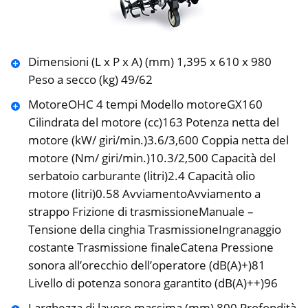
Dimensioni (L x P x A) (mm) 1,395 x 610 x 980
Peso a secco (kg) 49/62
MotoreOHC 4 tempi Modello motoreGX160
Cilindrata del motore (cc)163 Potenza netta del
motore (kW/ giri/min.)3.6/3,600 Coppia netta del
motore (Nm/ giri/min.)10.3/2,500 Capacità del
serbatoio carburante (litri)2.4 Capacità olio
motore (litri)0.58 AvviamentoAvviamento a
strappo Frizione di trasmissioneManuale –
Tensione della cinghia TrasmissioneIngranaggio
costante Trasmissione finaleCatena Pressione
sonora all’orecchio dell’operatore (dB(A)+)81
Livello di potenza sonora garantito (dB(A)++)96
Larghezza di lavoro massima (mm) 800 Profondità