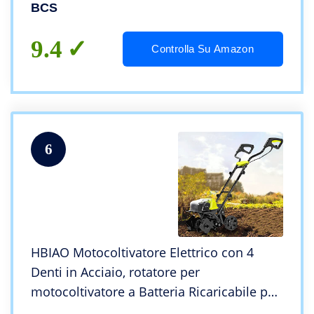
BCS
9.4
Controlla Su Amazon
6
HBIAO Motocoltivatore Elettrico con 4
Denti in Acciaio, rotatore per
motocoltivatore a Batteria Ricaricabile per
motozappa per Prato e Giardino, scavo e