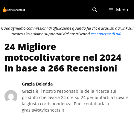
Vai
Menu
al
contenuto
Guadagniamo commissioni di affiliazione quando fai clic e acquisti dai link sul
nostro sito e siamo supportati dai nostri lettori.
Per saperne di più.
24 Migliore
motocoltivatore nel 2024
In base a 266 Recensioni
Grazia Deledda
Grazia è il nostro responsabile della ricerca sui
prodotti che lavora 24 ore su 24 per aiutarti a trovare
la giusta corrispondenza. Puoi contattarla a
grazia@stylesheets.it