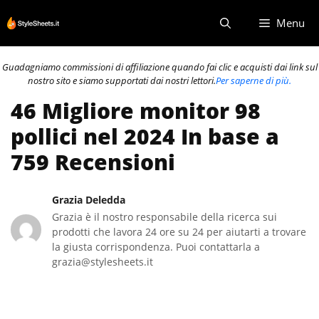
Vai
Menu
al
contenuto
Guadagniamo commissioni di affiliazione quando fai clic e acquisti dai link sul
nostro sito e siamo supportati dai nostri lettori.
Per saperne di più.
46 Migliore monitor 98
pollici nel 2024 In base a
759 Recensioni
Grazia Deledda
Grazia è il nostro responsabile della ricerca sui
prodotti che lavora 24 ore su 24 per aiutarti a trovare
la giusta corrispondenza. Puoi contattarla a
grazia@stylesheets.it