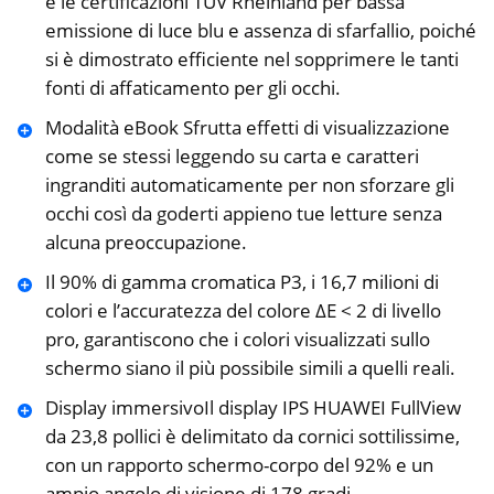
e le certificazioni TÜV Rheinland per bassa
emissione di luce blu e assenza di sfarfallio, poiché
si è dimostrato efficiente nel sopprimere le tanti
fonti di affaticamento per gli occhi.
Modalità eBook Sfrutta effetti di visualizzazione
come se stessi leggendo su carta e caratteri
ingranditi automaticamente per non sforzare gli
occhi così da goderti appieno tue letture senza
alcuna preoccupazione.
Il 90% di gamma cromatica P3, i 16,7 milioni di
colori e l’accuratezza del colore ΔE < 2 di livello
pro, garantiscono che i colori visualizzati sullo
schermo siano il più possibile simili a quelli reali.
Display immersivoIl display IPS HUAWEI FullView
da 23,8 pollici è delimitato da cornici sottilissime,
con un rapporto schermo-corpo del 92% e un
ampio angolo di visione di 178 gradi