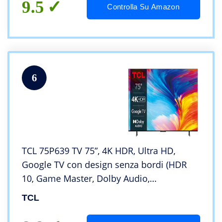
9.5
Controlla Su Amazon
6
TCL 75P639 TV 75”, 4K HDR, Ultra HD,
Google TV con design senza bordi (HDR
10, Game Master, Dolby Audio,
compatibile con Assistente Google e
TCL
Alexa)