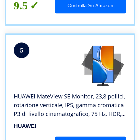
9.5
Controlla Su Amazon
5
HUAWEI MateView SE Monitor, 23,8 pollici,
rotazione verticale, IPS, gamma cromatica
P3 di livello cinematografico, 75 Hz, HDR,
modalità eBook, HDMI, DP, VESA,
HUAWEI
estensione garanzia di 6 mesi, 53060702