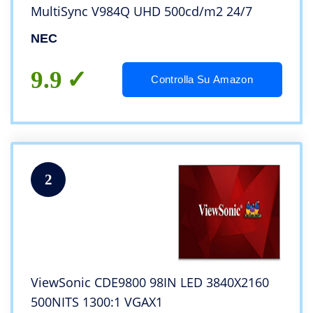
MultiSync V984Q UHD 500cd/m2 24/7
NEC
9.9
Controlla Su Amazon
2
ViewSonic CDE9800 98IN LED 3840X2160
500NITS 1300:1 VGAX1