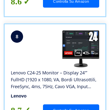
8.6
Controlla Su Amazon
8
Lenovo C24-25 Monitor – Display 24′”
FullHD (1920 x 1080, VA, Bordi Ultrasottili,
FreeSync, 4ms, 75Hz, Cavo VGA, Input
HDMI + VGA) – Black – Esclusiva Amazon
Lenovo