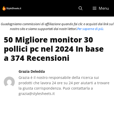
Vai
Menu
al
contenuto
Guadagniamo commissioni di affiliazione quando fai clic e acquisti dai link sul
nostro sito e siamo supportati dai nostri lettori.
Per saperne di più.
50 Migliore monitor 30
pollici pc nel 2024 In base
a 374 Recensioni
Grazia Deledda
Grazia è il nostro responsabile della ricerca sui
prodotti che lavora 24 ore su 24 per aiutarti a trovare
la giusta corrispondenza. Puoi contattarla a
grazia@stylesheets.it