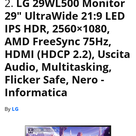
2.
LG 29WL500 Monitor
29″ UltraWide 21:9 LED
IPS HDR, 2560×1080,
AMD FreeSync 75Hz,
HDMI (HDCP 2.2), Uscita
Audio, Multitasking,
Flicker Safe, Nero
-
Informatica
By
LG