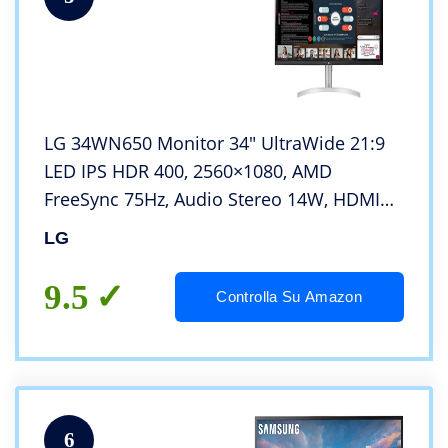
LG 34WN650 Monitor 34″ UltraWide 21:9
LED IPS HDR 400, 2560×1080, AMD
FreeSync 75Hz, Audio Stereo 14W, HDMI
(HDCP 2.2), Display Port 1.4, Uscita Audio,
LG
Altezza Regolabile, Flicker Safe, Bianco
9.5
Controlla Su Amazon
6