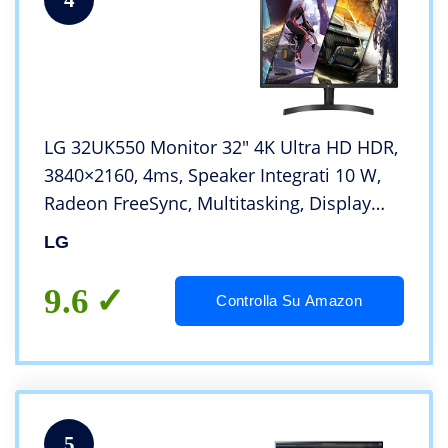
LG 32UK550 Monitor 32″ 4K Ultra HD HDR,
3840×2160, 4ms, Speaker Integrati 10 W,
Radeon FreeSync, Multitasking, Display
Port, HDMI, Regolabile in Altezza
LG
9.6
Controlla Su Amazon
5