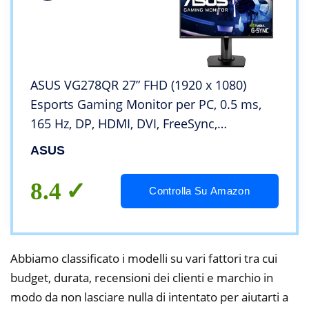
ASUS VG278QR 27” FHD (1920 x 1080)
Esports Gaming Monitor per PC, 0.5 ms,
165 Hz, DP, HDMI, DVI, FreeSync,
Compatibile G-Sync, Filtro Luce Blu, Flicker
ASUS
Free, Certificazione TUV
8.4
Controlla Su Amazon
Abbiamo classificato i modelli su vari fattori tra cui
budget, durata, recensioni dei clienti e marchio in
modo da non lasciare nulla di intentato per aiutarti a