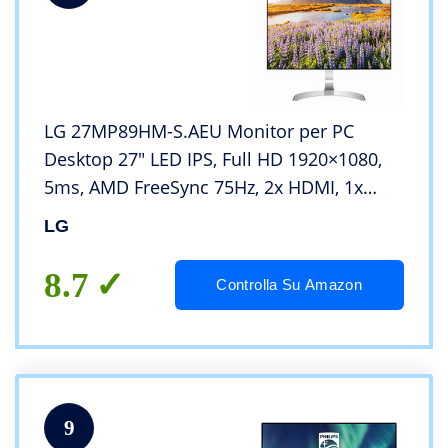
LG 27MP89HM-S.AEU Monitor per PC
Desktop 27″ LED IPS, Full HD 1920×1080,
5ms, AMD FreeSync 75Hz, 2x HDMI, 1x
VGA, Borderless, Argento
LG
8.7
Controlla Su Amazon
9