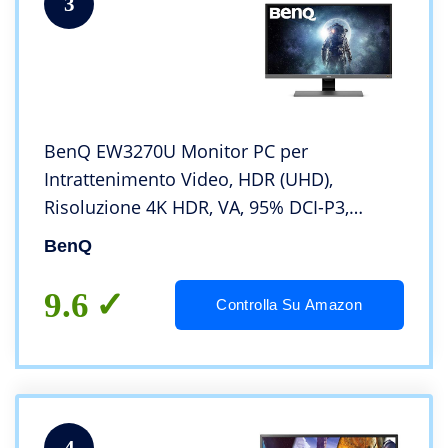
3
BenQ EW3270U Monitor PC per
Intrattenimento Video, HDR (UHD),
Risoluzione 4K HDR, VA, 95% DCI-P3,
Brightness Intelligence Sensore, HDMI 2.0,
BenQ
DP 1.2, USB-C, DisplayPort, 32 Pollici
9.6
Controlla Su Amazon
4