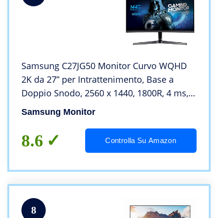
Samsung C27JG50 Monitor Curvo WQHD
2K da 27” per Intrattenimento, Base a
Doppio Snodo, 2560 x 1440, 1800R, 4 ms,
144 hz, HDMI e Display Port, VESA
Samsung Monitor
8.6
Controlla Su Amazon
8