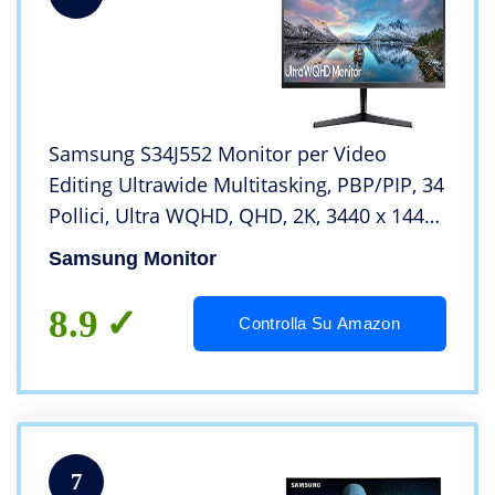
Samsung S34J552 Monitor per Video
Editing Ultrawide Multitasking, PBP/PIP, 34
Pollici, Ultra WQHD, QHD, 2K, 3440 x 1440,
4 ms, 21:9, 60 Hz, 1440p, FreeSync, HDMI,
Samsung Monitor
Display Port, Base a Doppio Snodo
8.9
Controlla Su Amazon
7