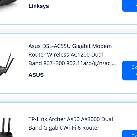
per Tutta la Casa Velop, Filtro
Linksys
famiglia tramite l’App Linksys)
Asus DSL-AC55U Gigabit Modem
Router Wireless AC1200 Dual
Band 867+300 802.11a/b/g/n/ac,
Co
Modem ADSL e VDSL 100Mbps,
ASUS
Dual WAN, Supporto 3G-4G LTE, 1
porte USB, AiCloud, AiRadar, 4
Antenne esterne
TP-Link Archer AX50 AX3000 Dual
Band Gigabit Wi-Fi 6 Router
Co