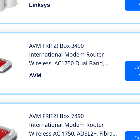
Ac2200 per una Copertura
Linksys
Completa, Copertura fino A 525
M², Filtro Famiglia, Confezione da
3, Bianco
AVM FRITZ! Box 3490
International Modem Router
Wireless, AC1750 Dual Band,
Co
ADSL2+, Fibra (VDSL), 4 LAN
AVM
Gigabit, Modalità Router con WAN
in LAN 1, 2 USB 3.0, Software e
Istruzioni in Italiano
AVM FRITZ! Box 7490
International Modem Router
Wireless AC 1750, ADSL2+, Fibra
Co