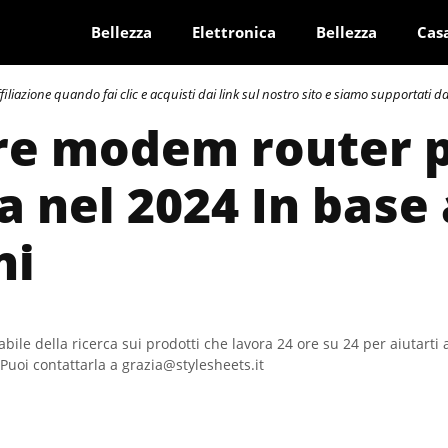
Bellezza
Elettronica
Bellezza
Cas
azione quando fai clic e acquisti dai link sul nostro sito e siamo supportati dai 
ore modem router 
a nel 2024 In base 
ni
bile della ricerca sui prodotti che lavora 24 ore su 24 per aiutarti 
Puoi contattarla a grazia@stylesheets.it