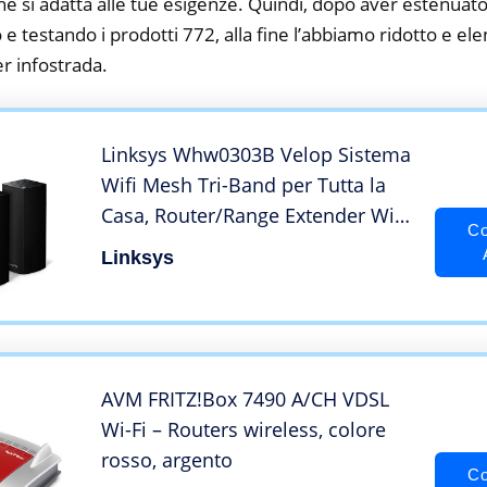
he si adatta alle tue esigenze. Quindi, dopo aver estenuato
o e testando i prodotti 772, alla fine l’abbiamo ridotto e el
 infostrada.
Linksys Whw0303B Velop Sistema
Wifi Mesh Tri-Band per Tutta la
Casa, Router/Range Extender Wifi
Co
Ac2200 per una Copertura
Linksys
Completa, Copertura fino A 525
M², Filtro Famiglia, Confezione da
3, Nero
AVM FRITZ!Box 7490 A/CH VDSL
Wi-Fi – Routers wireless, colore
rosso, argento
Co