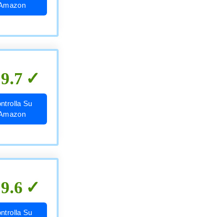
Amazon
9.7
ntrolla Su
Amazon
9.6
ntrolla Su