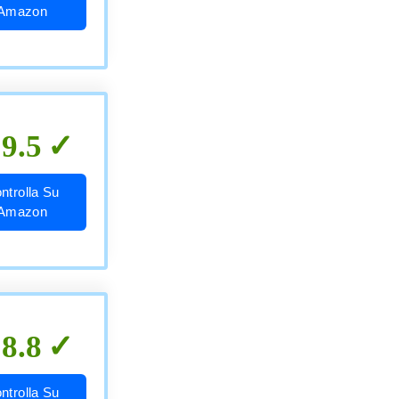
Amazon
9.5
ntrolla Su
Amazon
8.8
ntrolla Su