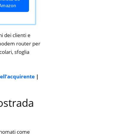
Amazon
i dei clienti e
a modem router per
olari, sfoglia
ell’acquirente
|
ostrada
rinomati come