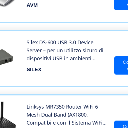
(VDSL), 4 LAN Gigabit, 2 Usb 3.0,
AVM
Rosso/Grigio
Silex DS-600 USB 3.0 Device
Server – per un utilizzo sicuro di
dispositivi USB in ambienti
Co
professionale Network
SILEX
Linksys MR7350 Router WiFi 6
Mesh Dual Band (AX1800,
Compatibile con il Sistema WiFi
Co