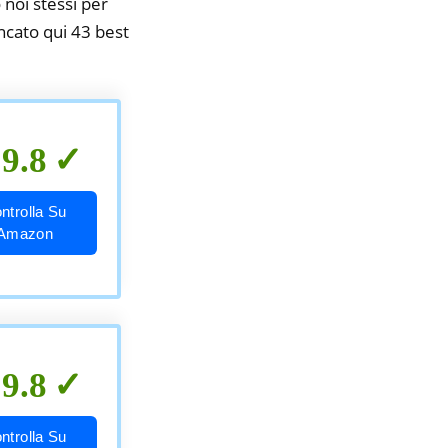
 noi stessi per
encato qui 43 best
9.8
ntrolla Su
Amazon
9.8
ntrolla Su