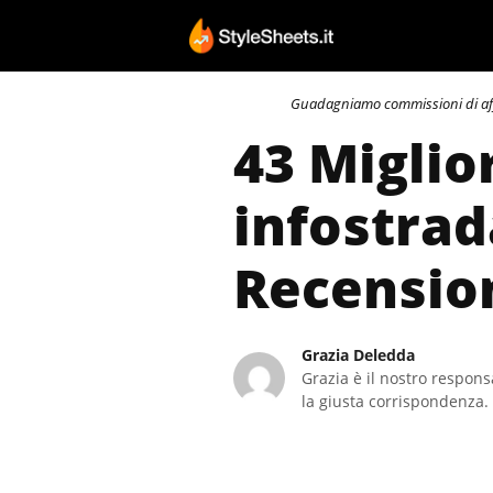
Vai
al
contenuto
Guadagniamo commissioni di affili
43 Migli
infostrad
Recensio
Grazia Deledda
Grazia è il nostro responsa
la giusta corrispondenza. 