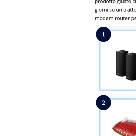
prodotto giusto c
giorni su un tratt
modem router per
1
2