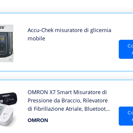
Accu-Chek misuratore di glicemia
mobile
Co
OMRON X7 Smart Misuratore di
Pressione da Braccio, Rilevatore
di Fibrillazione Atriale, Bluetooth
Co
e Bracciale Intelli Wrap, Bianco
OMRON