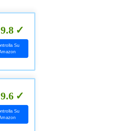
9.8
ntrolla Su
Amazon
9.6
ntrolla Su
Amazon