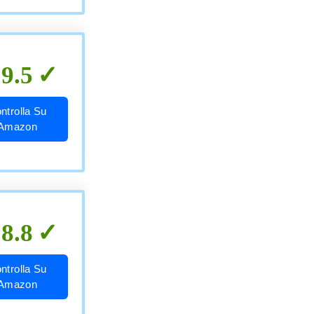
9.5
ntrolla Su
Amazon
8.8
ntrolla Su
Amazon