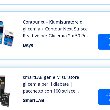
Contour xt – Kit misuratore di
glicemia + Contour Next Strisce
Reattive per Glicemia 2 x 50 Pezzi
Co
+ Lancette Microlet 200 unità
Baye
smartLAB genie Misuratore
glicemia per il diabete |
pacchetto con 100 strisce
Co
glicemia e 100 lancette pungidito
SmartLAB
| glucometro con pungidito