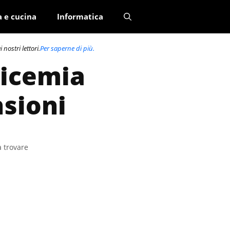
a e cucina
Informatica
nostri lettori.
Per saperne di più.
licemia
nsioni
a trovare