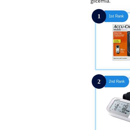
glicemia.
1
1st Rank
2
2nd Rank