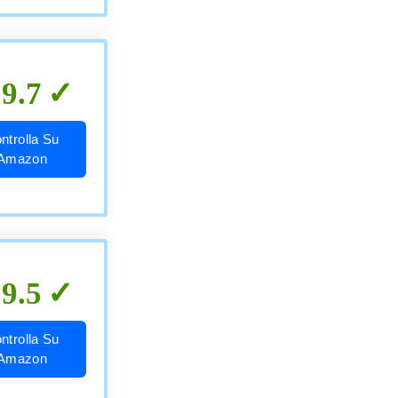
9.7
ntrolla Su
Amazon
9.5
ntrolla Su
Amazon