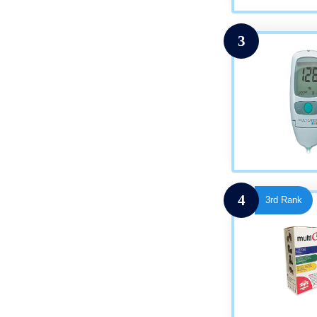
3
4
3rd Rank