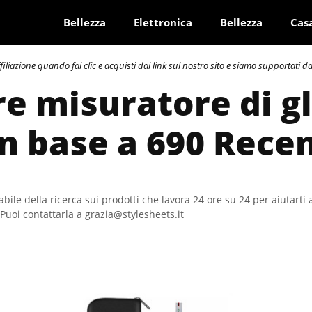
Bellezza
Elettronica
Bellezza
Cas
azione quando fai clic e acquisti dai link sul nostro sito e siamo supportati dai 
re misuratore di g
In base a 690 Rece
bile della ricerca sui prodotti che lavora 24 ore su 24 per aiutarti 
Puoi contattarla a grazia@stylesheets.it