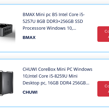
BMAX Mini pc B5 Intel Core i5-
5257U 8GB DDR3+256GB SSD
Processore Windows 10,
Co
Computer Desktop HDIM/MINI
BMAX
DP/Dual WiFi 2.4/5G, 1000 Mbps
LAN, 4K HD,BT 4.2 for office
Business e Entertainment Micro
CHUWI CoreBox Mini PC Windows
10,Intel Core i5-8259U Mini
Desktop pc, 16GB DDR4 256GB
Co
SSD,Expandable 2TB, 2.3GHz-
CHUWI
3.8GHz 4K Decodifica
/BT4.2,4*USB-A 3.0