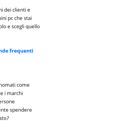
i dei clienti e
ini pc che stai
olo e scegli quello
de frequenti
rinomati come
 i marchi
persone
amente spendere
sto?