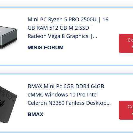
Mini PC Ryzen 5 PRO 2500U | 16
GB RAM 512 GB M.2 SSD |
Radeon Vega 8 Graphics |
Co
Windows 10 Pro | Intel WIFI
MINIS FORUM
AX200 BT 5.1 | 4K HDMI Display
USB-C | 2 x RJ45 Gigabit | 4 x USB
3.1| Piccolo Formato
BMAX Mini Pc 6GB DDR4 64GB
eMMC Windows 10 Pro Intel
Celeron N3350 Fanless Desktop
Co
Computer, 2.4G+5G Dual Band
BMAX
WiFi,HDMI+VGA Doppio
Display,4K HD for Business e