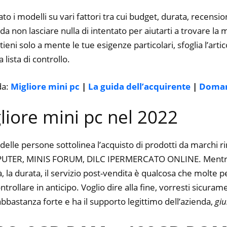
Entertainment Mini Computer
to i modelli su vari fattori tra cui budget, durata, recension
Micro PC
 non lasciare nulla di intentato per aiutarti a trovare la m
ieni solo a mente le tue esigenze particolari, sfoglia l’artic
 lista di controllo.
da:
Migliore mini pc
|
La guida dell’acquirente
|
Doman
gliore mini pc nel 2022
delle persone sottolinea l’acquisto di prodotti da marchi 
ER, MINIS FORUM, DILC IPERMERCATO ONLINE. Mentre
à, la durata, il servizio post-vendita è qualcosa che molte 
trollare in anticipo. Voglio dire alla fine, vorresti sicur
abbastanza forte e ha il supporto legittimo dell’azienda,
giu