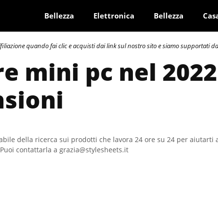
Bellezza
Elettronica
Bellezza
Cas
azione quando fai clic e acquisti dai link sul nostro sito e siamo supportati dai 
re mini pc nel 2022
sioni
bile della ricerca sui prodotti che lavora 24 ore su 24 per aiutarti 
Puoi contattarla a grazia@stylesheets.it