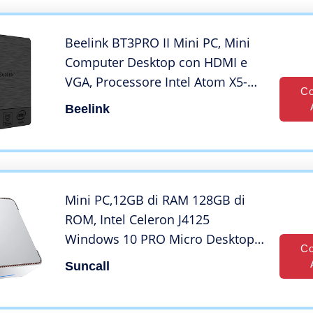
Beelink BT3PRO II Mini PC, Mini
Computer Desktop con HDMI e
VGA, Processore Intel Atom X5-
Co
Z8350, 4GB DDR3 +64GB EMMC,
Beelink
2,4G/5,8G WiFi, BT 4.0, 1000 Mbps
LAN, Supporto Windows 10
Mini PC,12GB di RAM 128GB di
ROM, Intel Celeron J4125
Windows 10 PRO Micro Desktop
Co
Computer, Supporto Triplo
Suncall
Display, Dual Band WiFi, 4K UHD,
BT 4.2,Office Business Computer