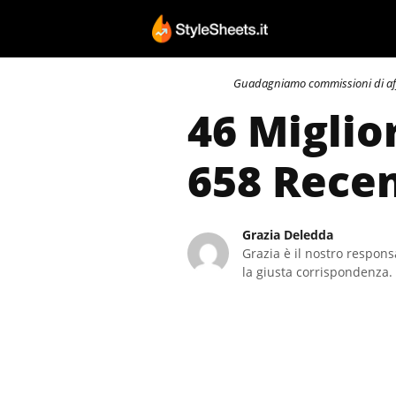
Vai
al
contenuto
Guadagniamo commissioni di affili
46 Miglio
658 Recen
Grazia Deledda
Grazia è il nostro responsa
la giusta corrispondenza. 