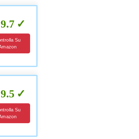
9.7
ntrolla Su
Amazon
9.5
ntrolla Su
Amazon