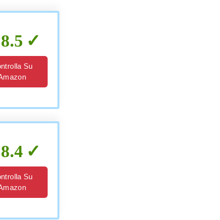
8.5
ntrolla Su
Amazon
8.4
ntrolla Su
Amazon