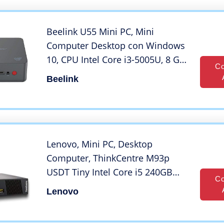
Beelink U55 Mini PC, Mini
Computer Desktop con Windows
10, CPU Intel Core i3-5005U, 8 GB
Co
DDR3L + 256 GB SSD, Wi-Fi a 2,4 +
Beelink
5,8 GHz, Intel HD Graphics 5500,
4K, 1000 Mbps, BT 4.0
Lenovo, Mini PC, Desktop
Computer, ThinkCentre M93p
USDT Tiny Intel Core i5 240GB
Co
SSD (NEU) Hard Disk 8GB
Lenovo
memoria Win 10 Pro W-LAN
10AAA0PQ00 (ricondizionato)