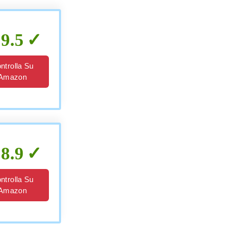
9.5
ntrolla Su
Amazon
8.9
ntrolla Su
Amazon