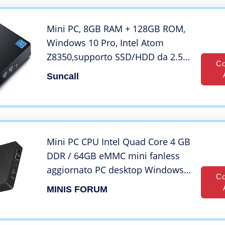
Mini PC, 8GB RAM + 128GB ROM,
Windows 10 Pro, Intel Atom
Z8350,supporto SSD/HDD da 2.5″,
Co
4K HD/WiFi 2.4G+5G/Bluetooth
Suncall
4.2/USB3.0 Mini Computer
Mini PC CPU Intel Quad Core 4 GB
DDR / 64GB eMMC mini fanless
aggiornato PC desktop Windows
Co
10 Porta HDMI e VGA 2.4/5.8G
MINIS FORUM
WiFi BT4.1 USB3.0 Auto Power On
Staffa di montaggio