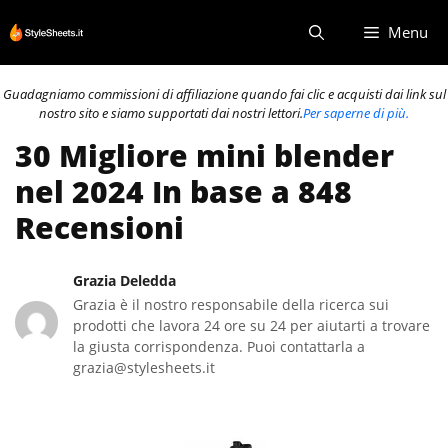
Vai
Menu
al
contenuto
Guadagniamo commissioni di affiliazione quando fai clic e acquisti dai link sul
nostro sito e siamo supportati dai nostri lettori.
Per saperne di più.
30 Migliore mini blender
nel 2024 In base a 848
Recensioni
Grazia Deledda
Grazia è il nostro responsabile della ricerca sui
prodotti che lavora 24 ore su 24 per aiutarti a trovare
la giusta corrispondenza. Puoi contattarla a
grazia@stylesheets.it