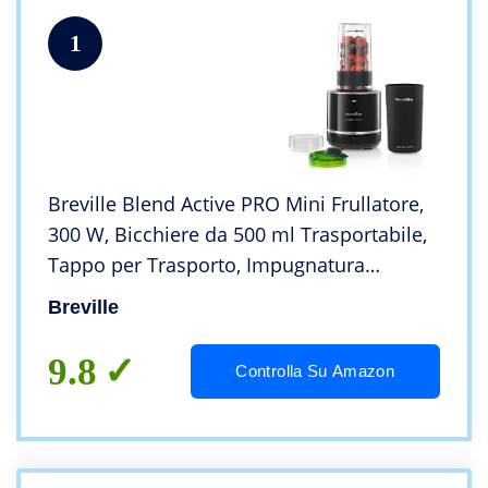
1
Breville Blend Active PRO Mini Frullatore,
300 W, Bicchiere da 500 ml Trasportabile,
Tappo per Trasporto, Impugnatura
Ergonomica, Coperchio Proteggi Lame,
Breville
Custodia in Neoprene, Nero
9.8
Controlla Su Amazon