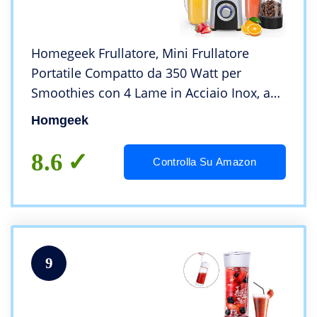
Homegeek Frullatore, Mini Frullatore
Portatile Compatto da 350 Watt per
Smoothies con 4 Lame in Acciaio Inox, ad
Alta Velocità, senza BPA, Lavabile in
Homgeek
Lavastoviglie
8.6
Controlla Su Amazon
9