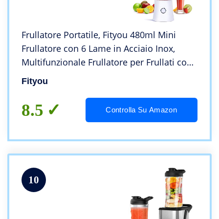
Frullatore Portatile, Fityou 480ml Mini
Frullatore con 6 Lame in Acciaio Inox,
Multifunzionale Frullatore per Frullati con
USB Ricaricabile per Frullati, Frappe, Frutta
Fityou
e Verdura, BPA Free (Bianco)
8.5
Controlla Su Amazon
10