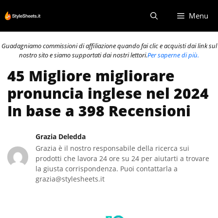
Vai
Menu
al
contenuto
Guadagniamo commissioni di affiliazione quando fai clic e acquisti dai link sul
nostro sito e siamo supportati dai nostri lettori.
Per saperne di più.
45 Migliore migliorare
pronuncia inglese nel 2024
In base a 398 Recensioni
Grazia Deledda
Grazia è il nostro responsabile della ricerca sui
prodotti che lavora 24 ore su 24 per aiutarti a trovare
la giusta corrispondenza. Puoi contattarla a
grazia@stylesheets.it