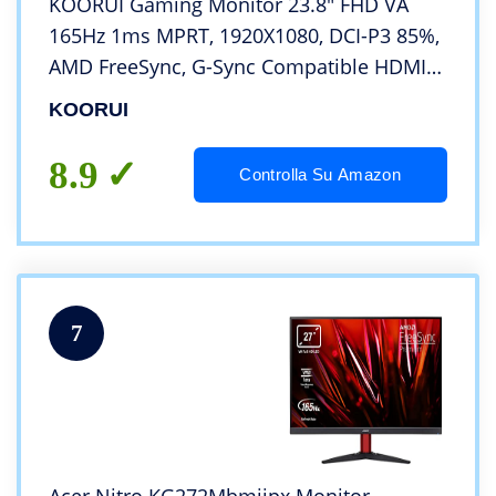
KOORUI Gaming Monitor 23.8″ FHD VA
165Hz 1ms MPRT, 1920X1080, DCI-P3 85%,
AMD FreeSync, G-Sync Compatible HDMI
1.4, Display Port 1.2, Nero
KOORUI
8.9
Controlla Su Amazon
7