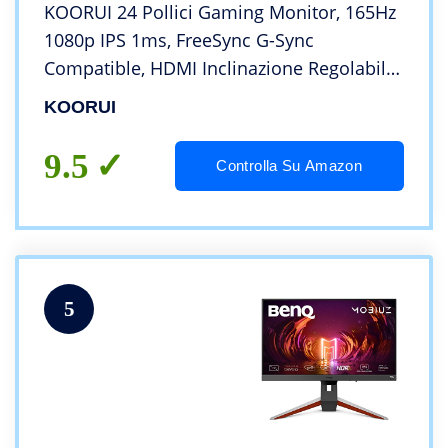
KOORUI 24 Pollici Gaming Monitor, 165Hz
1080p IPS 1ms, FreeSync G-Sync
Compatible, HDMI Inclinazione Regolabile,
Eye Care, Montabile a Parete VESA (FHD
KOORUI
1920×1080, DisplayPort) Nero
9.5
Controlla Su Amazon
5