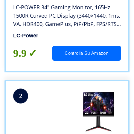
LC-POWER 34″ Gaming Monitor, 165Hz
1500R Curved PC Display (3440×1440, 1ms,
VA, HDR400, GamePlus, PiP/PbP, FPS/RTS,
Low Blue, Flicker-Free, HDMI/DP, AMD
LC-Power
FreeSync), Supporto Regolabile in Altezza,
VESA
9.9
Controlla Su Amazon
2