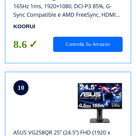
165Hz 1ms, 1920×1080, DCI-P3 85%, G-
Sync Compatible e AMD FreeSync, HDMI
1.4 X2, Display Port 1.2, Uscita Audio,
KOORUI
Flicker Safe, 24E4
8.6
Controlla Su Amazon
10
ASUS VG258QR 25” (24.5”) FHD (1920 x