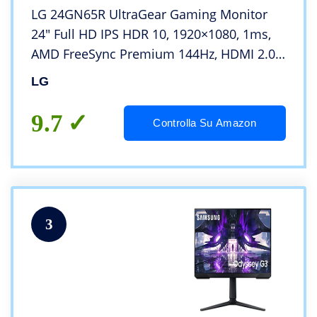
LG 24GN65R UltraGear Gaming Monitor
24″ Full HD IPS HDR 10, 1920×1080, 1ms,
AMD FreeSync Premium 144Hz, HDMI 2.0
(HDCP 2.2), Display Port 1.4, AUX, Stand
LG
Pivot, Flicker Safe, Nero
9.7
Controlla Su Amazon
3