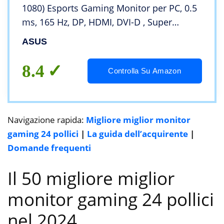
1080) Esports Gaming Monitor per PC, 0.5
ms, 165 Hz, DP, HDMI, DVI-D , Super
Narrow Bezel, FreeSync, Compatibile G-
ASUS
Sync, Filtro Luce Blu, Flicker Free
8.4
Controlla Su Amazon
Navigazione rapida:
Migliore miglior monitor
gaming 24 pollici
|
La guida dell’acquirente
|
Domande frequenti
Il 50 migliore miglior
monitor gaming 24 pollici
nel 2024