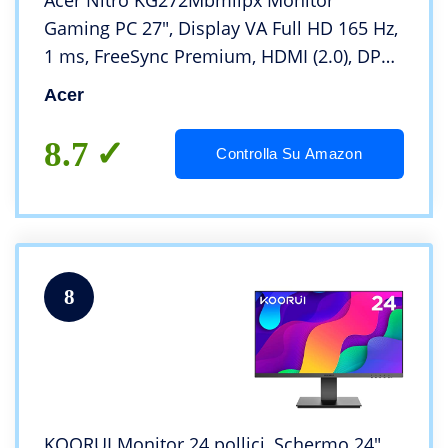
Acer Nitro KG272Mbmiipx Monitor
Gaming PC 27″, Display VA Full HD 165 Hz,
1 ms, FreeSync Premium, HDMI (2.0), DP
(1.2), Lum 250 cd/m2, ZeroFrame, Speaker
Acer
Integrati, Cavo HDMI Incluso
8.7
Controlla Su Amazon
8
KOORUI Monitor 24 pollici, Schermo 24″