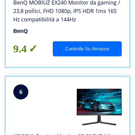
BenQ MOBIUZ EX240 Monitor da gaming /
23,8 pollici, FHD 1080p, IPS HDR 1ms 165
Hz compatibilità a 144Hz
BenQ
9.4
Controlla Su Amazon
6