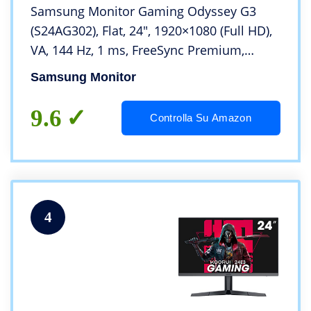
Samsung Monitor Gaming Odyssey G3
(S24AG302), Flat, 24″, 1920×1080 (Full HD),
VA, 144 Hz, 1 ms, FreeSync Premium,
HDMI, Display Port, Ingresso Audio, HAS,
Samsung Monitor
Pivot, Flicker Free, Eye Saver Mode
9.6
Controlla Su Amazon
4