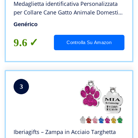
Medaglietta identificativa Personalizzata
per Collare Cane Gatto Animale Domestico
con incisione
Genérico
9.6
Controlla Su Amazon
3
Iberiagifts – Zampa in Acciaio Targhetta