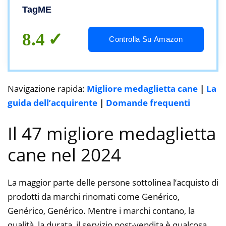
Animali con Nome e Numero di Telefono
TagME
e Indirizzo, Rosa Caldo, L
8.4
Controlla Su Amazon
Navigazione rapida:
Migliore medaglietta cane
|
La
guida dell’acquirente
|
Domande frequenti
Il 47 migliore medaglietta
cane nel 2024
La maggior parte delle persone sottolinea l’acquisto di
prodotti da marchi rinomati come Genérico,
Genérico, Genérico. Mentre i marchi contano, la
qualità, la durata, il servizio post-vendita è qualcosa