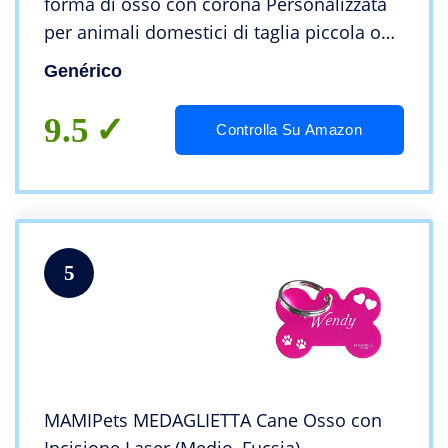
forma di osso con corona Personalizzata
per animali domestici di taglia piccola o
media Collare Cane Gatto con incisione
Genérico
Targhetta (Blu)
9.5
Controlla Su Amazon
5
MAMIPets MEDAGLIETTA Cane Osso con