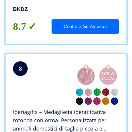
Engraving.(L, Osso d’oro)
BKDZ
8.7
Controlla Su Amazon
8
Iberiagifts – Medaglietta identificativa
rotonda con orma. Personalizzata per
animali domestici di taglia piccola e