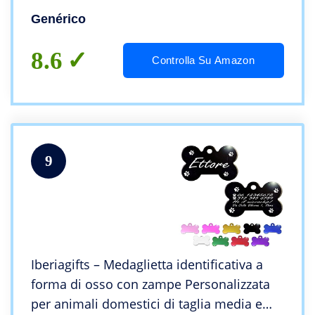
grande Collare Cane Gatto con incisione
Genérico
Targhetta (24mm, Rosa)
8.6
Controlla Su Amazon
9
Iberiagifts – Medaglietta identificativa a
forma di osso con zampe Personalizzata
per animali domestici di taglia media e