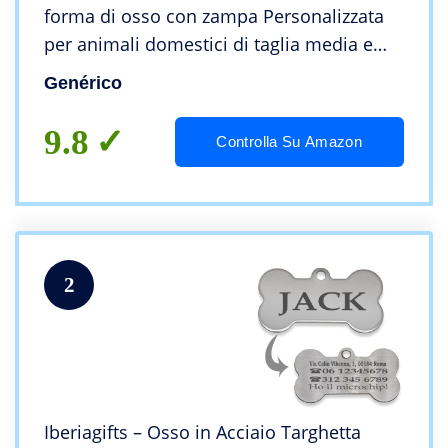
forma di osso con zampa Personalizzata
per animali domestici di taglia media e
grande Collare Cane Gatto con incisione
Genérico
Targhetta (2 zampe)
9.8
Controlla Su Amazon
2
Iberiagifts – Osso in Acciaio Targhetta