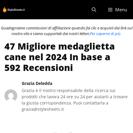
Vai
Menu
al
contenuto
Guadagniamo commissioni di affiliazione quando fai clic e acquisti dai link sul
nostro sito e siamo supportati dai nostri lettori.
Per saperne di più.
47 Migliore medaglietta
cane nel 2024 In base a
592 Recensioni
Grazia Deledda
Grazia è il nostro responsabile della ricerca sui
prodotti che lavora 24 ore su 24 per aiutarti a trovare
la giusta corrispondenza. Puoi contattarla a
grazia@stylesheets.it