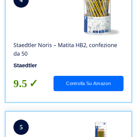
Staedtler Noris – Matita HB2, confezione
da 50
Staedtler
9.5
Controlla Su Amazon
5