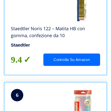
Staedtler Noris 122 – Matita HB con
gomma, confezione da 10
Staedtler
9.4
Controlla Su Amazon
6