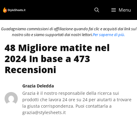
Vai
Menu
al
contenuto
Guadagniamo commissioni di affiliazione quando fai clic e acquisti dai link sul
nostro sito e siamo supportati dai nostri lettori.
Per saperne di più.
48 Migliore matite nel
2024 In base a 473
Recensioni
Grazia Deledda
Grazia è il nostro responsabile della ricerca sui
prodotti che lavora 24 ore su 24 per aiutarti a trovare
la giusta corrispondenza. Puoi contattarla a
grazia@stylesheets.it