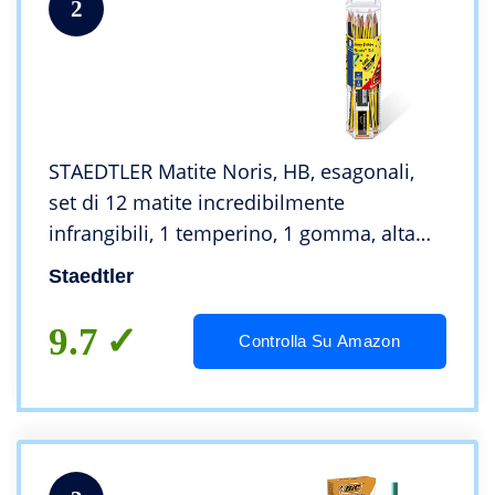
2
STAEDTLER Matite Noris, HB, esagonali,
set di 12 matite incredibilmente
infrangibili, 1 temperino, 1 gomma, alta
qualità, made in Germany 61 120P2
Staedtler
9.7
Controlla Su Amazon