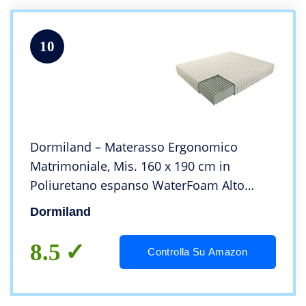
10
Dormiland – Materasso Ergonomico
Matrimoniale, Mis. 160 x 190 cm in
Poliuretano espanso WaterFoam Alto
21cm, Anallergico, Antiacaro, Sfoderabile e
Dormiland
Lavabile.
8.5
Controlla Su Amazon