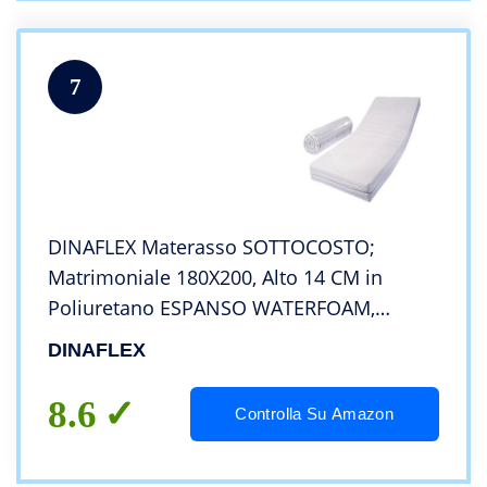
7
DINAFLEX Materasso SOTTOCOSTO;
Matrimoniale 180X200, Alto 14 CM in
Poliuretano ESPANSO WATERFOAM,
Ortopedico Anallergico E ANTIACARO,
DINAFLEX
Extra Comfort
8.6
Controlla Su Amazon