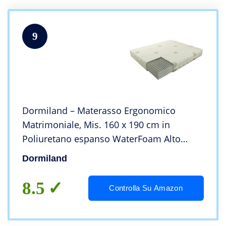
9
Dormiland – Materasso Ergonomico
Matrimoniale, Mis. 160 x 190 cm in
Poliuretano espanso WaterFoam Alto
21cm, Rivestimento in Aloe, Anallergico,
Dormiland
Antiacaro, Sfoderabile e Lavabile.
8.5
Controlla Su Amazon