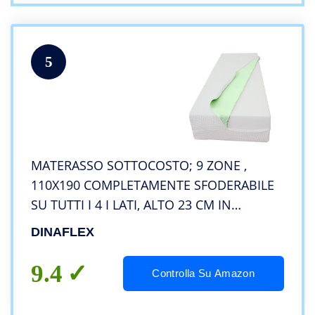
5
MATERASSO SOTTOCOSTO; 9 ZONE ,
110X190 COMPLETAMENTE SFODERABILE
SU TUTTI I 4 I LATI, ALTO 23 CM IN
POLIURETANO ESPANSO WATERFOAM,
DINAFLEX
ORTOPEDICO ANALLERGICO E ANTIACARO,
FODERA IN ALOE VERA “EASY CLEAN”
9.4
Controlla Su Amazon
EXTRA COMFORT