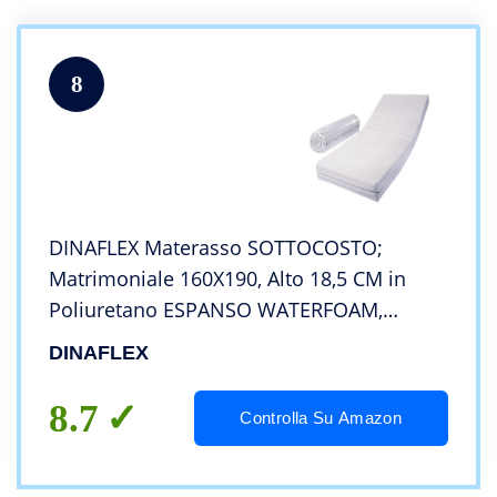
8
DINAFLEX Materasso SOTTOCOSTO;
Matrimoniale 160X190, Alto 18,5 CM in
Poliuretano ESPANSO WATERFOAM,
Ortopedico Anallergico E ANTIACARO,
DINAFLEX
Extra Comfort
8.7
Controlla Su Amazon