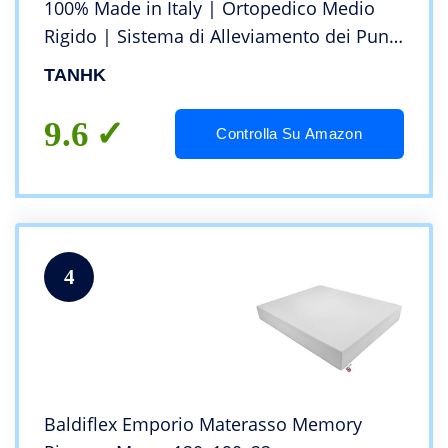
100% Made in Italy | Ortopedico Medio
Rigido | Sistema di Alleviamento dei Punti
di Pressione | Anallergico, Antibatterico e
TANHK
Antiacaro | Traspirante | (120 x 190)
9.6
Controlla Su Amazon
4
Baldiflex Emporio Materasso Memory