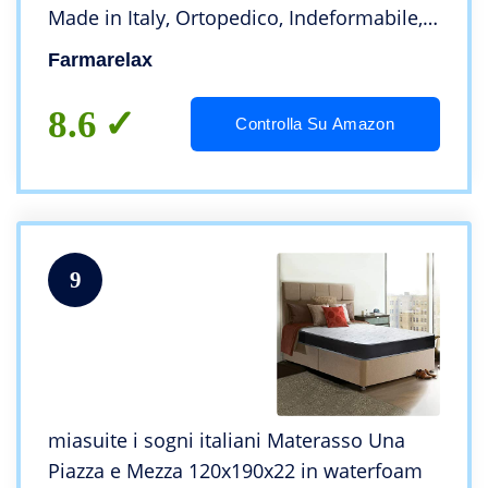
Made in Italy, Ortopedico, Indeformabile,
Anallergico e Antiacaro, Traspirante,
Farmarelax
Modello: Ecoroyal
8.6
Controlla Su Amazon
9
miasuite i sogni italiani Materasso Una
Piazza e Mezza 120x190x22 in waterfoam