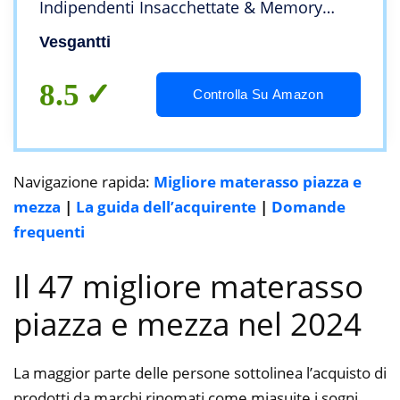
Indipendenti Insacchettate & Memory
Foam, Design Ergonomico 9 Zone, Rigidità
Vesgantti
3 su 5, Altezza 26 cm, Box-Top Serie
8.5
Controlla Su Amazon
Navigazione rapida:
Migliore materasso piazza e
mezza
|
La guida dell’acquirente
|
Domande
frequenti
Il 47 migliore materasso
piazza e mezza nel 2024
La maggior parte delle persone sottolinea l’acquisto di
prodotti da marchi rinomati come miasuite i sogni