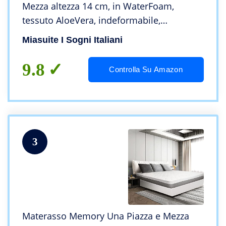
Mezza altezza 14 cm, in WaterFoam,
tessuto AloeVera, indeformabile,
anallergico ed antiacaro, rigidità media.
Miasuite I Sogni Italiani
Modello: Plus H14
9.8
Controlla Su Amazon
3
Materasso Memory Una Piazza e Mezza