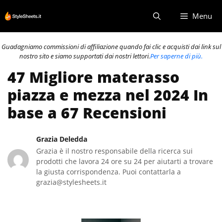
Vai
Menu
al
contenuto
Guadagniamo commissioni di affiliazione quando fai clic e acquisti dai link sul
nostro sito e siamo supportati dai nostri lettori.
Per saperne di più.
47 Migliore materasso
piazza e mezza nel 2024 In
base a 67 Recensioni
Grazia Deledda
Grazia è il nostro responsabile della ricerca sui
prodotti che lavora 24 ore su 24 per aiutarti a trovare
la giusta corrispondenza. Puoi contattarla a
grazia@stylesheets.it