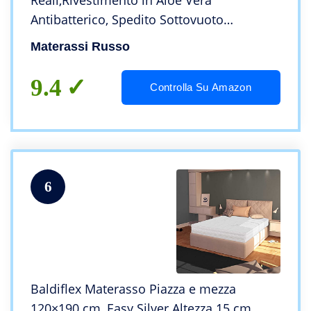
Reali,Rivestimento in Aloe Vera
Antibatterico, Spedito Sottovuoto
Arrotolato, 100% Made in Italy (120 x 190
Materassi Russo
Cm Piazza e Mezza)
9.4
Controlla Su Amazon
6
Baldiflex Materasso Piazza e mezza
120×190 cm, Easy Silver Altezza 15 cm,