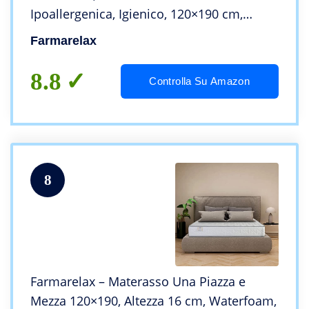
Ipoallergenica, Igienico, 120×190 cm,
Altezza 19 cm Reali, Spedito Sottovuoto
Farmarelax
Arrotolato, 100% Made in Italy, Top Soft
8.8
Controlla Su Amazon
8
Farmarelax – Materasso Una Piazza e
Mezza 120×190, Altezza 16 cm, Waterfoam,