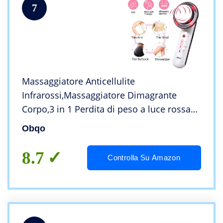
7
Massaggiatore Anticellulite
Infrarossi,Massaggiatore Dimagrante
Corpo,3 in 1 Perdita di peso a luce rossa
EMS macchina cellulite per la cura della
Obqo
pelle che stringe il viso della gamba del
braccio
8.7
Controlla Su Amazon