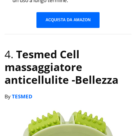
un uso a lungo termine.
ACQUISTA DA AMAZON
4.
Tesmed Cell
massaggiatore
anticellulite
-Bellezza
By
TESMED