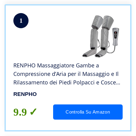
1
RENPHO Massaggiatore Gambe a
Compressione d’Aria per il Massaggio e Il
Rilassamento dei Piedi Polpacci e Cosce
con Telecomando 6 Modalità 4 Intensità,
RENPHO
Aiuta ad Alleviare Gonfiore e Dolori da
Edema
9.9
Controlla Su Amazon