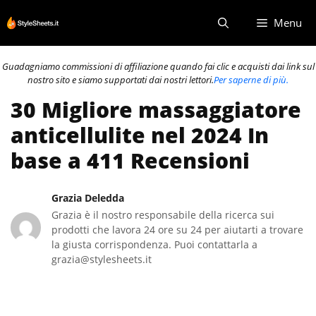
Vai
Menu
al
contenuto
Guadagniamo commissioni di affiliazione quando fai clic e acquisti dai link sul
nostro sito e siamo supportati dai nostri lettori.
Per saperne di più.
30 Migliore massaggiatore
anticellulite nel 2024 In
base a 411 Recensioni
Grazia Deledda
Grazia è il nostro responsabile della ricerca sui
prodotti che lavora 24 ore su 24 per aiutarti a trovare
la giusta corrispondenza. Puoi contattarla a
grazia@stylesheets.it