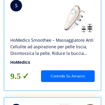
5
HoMedics Smoothee – Massaggiatore Anti
Cellulite ad aspirazione per pelle liscia,
Disintossica la pelle, Riduce la buccia
d’arancia, ritenzione di liquidi, Attiva il
HoMedics
metabolismo, Trattamenti da 30′
9.5
Controlla Su Amazon