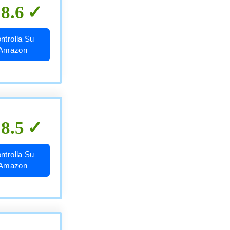
8.6
ntrolla Su
Amazon
8.5
ntrolla Su
Amazon