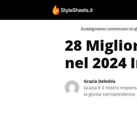
Vai
al
contenuto
Guadagniamo commissioni di affili
28 Miglio
nel 2024 
Grazia Deledda
Grazia è il nostro responsa
la giusta corrispondenza. 