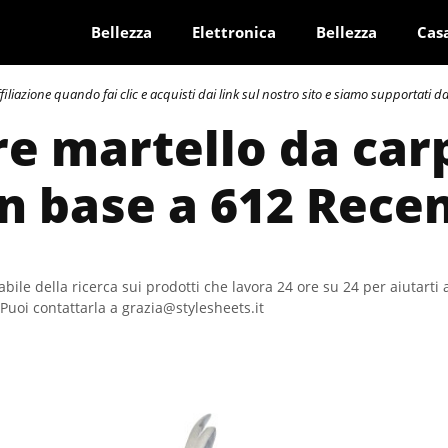
Bellezza
Elettronica
Bellezza
Cas
azione quando fai clic e acquisti dai link sul nostro sito e siamo supportati dai 
re martello da car
In base a 612 Rece
bile della ricerca sui prodotti che lavora 24 ore su 24 per aiutarti 
Puoi contattarla a grazia@stylesheets.it