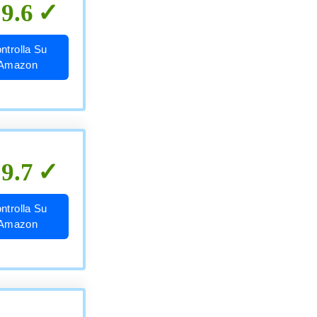
9.6
ntrolla Su
Amazon
9.7
ntrolla Su
Amazon