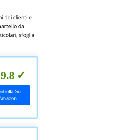
i dei clienti e
martello da
colari, sfoglia
9.8
ntrolla Su
Amazon