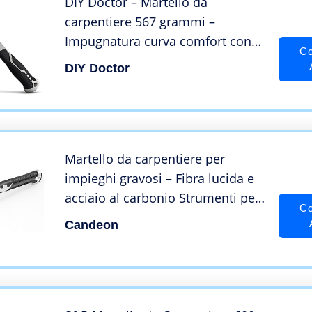
DIY Doctor – Martello da
carpentiere 567 grammi –
Impugnatura curva comfort con
Co
finitura in TPR – Solido acciaio
DIY Doctor
forgiato e impugnatura
antiscivolo – Manico in fibra di
vetro
Martello da carpentiere per
impieghi gravosi – Fibra lucida e
acciaio al carbonio Strumenti per
Co
la lavorazione del legno Martello
Candeon
magnetico automatico per
l’aspirazione delle unghie con
impugnatura in