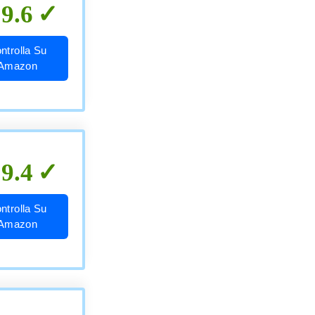
9.6
ntrolla Su
Amazon
9.4
ntrolla Su
Amazon