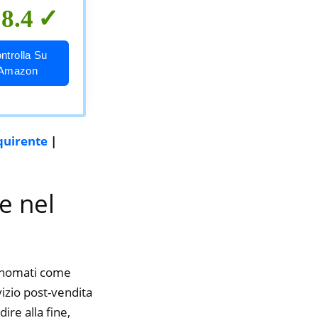
8.4
ntrolla Su
Amazon
quirente
|
e nel
rinomati come
vizio post-vendita
ire alla fine,