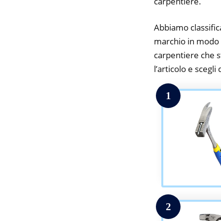
carpentiere.
Abbiamo classifica
marchio in modo da
carpentiere che st
l’articolo e scegli
1
2