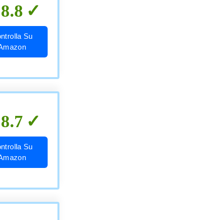
8.8
ntrolla Su
Amazon
8.7
ntrolla Su
Amazon