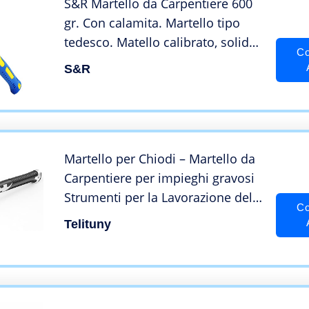
S&R Martello da Carpentiere 600
gr. Con calamita. Martello tipo
tedesco. Matello calibrato, solido
Co
e comodo.
S&R
Martello per Chiodi – Martello da
Carpentiere per impieghi gravosi
Strumenti per la Lavorazione del
Co
Legno in Acciaio Martello
Telituny
Magnetico Automatico per
aspirazione del chiodo per la
casa, l’industria,