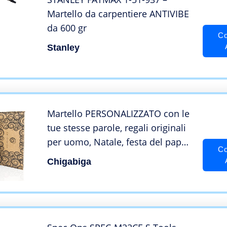
Martello da carpentiere ANTIVIBE
da 600 gr
Co
Stanley
Martello PERSONALIZZATO con le
tue stesse parole, regali originali
per uomo, Natale, festa del papà,
Co
compleanno, fidanzato, San
Chigabiga
Valentino. Inciso a laser. Martelli
da carpentiere di dimensioni reali