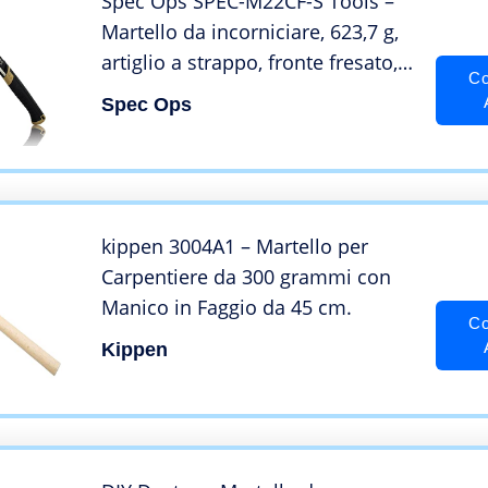
Spec Ops SPEC-M22CF-S Tools –
Martello da incorniciare, 623,7 g,
artiglio a strappo, fronte fresato,
Co
fronte a martello morbido,
Spec Ops
impugnatura ammortizzante, 3%
donato ai veterani, nero/marrone
chiaro
kippen 3004A1 – Martello per
Carpentiere da 300 grammi con
Manico in Faggio da 45 cm.
Co
Kippen