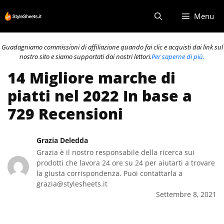
Vai
Menu
al
contenuto
Guadagniamo commissioni di affiliazione quando fai clic e acquisti dai link sul
nostro sito e siamo supportati dai nostri lettori.
Per saperne di più.
14 Migliore marche di
piatti nel 2022 In base a
729 Recensioni
Grazia Deledda
Grazia è il nostro responsabile della ricerca sui
prodotti che lavora 24 ore su 24 per aiutarti a trovare
la giusta corrispondenza. Puoi contattarla a
grazia@stylesheets.it
Settembre 8, 2021