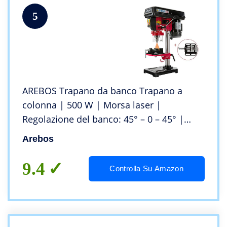
5
AREBOS Trapano da banco Trapano a
colonna | 500 W | Morsa laser |
Regolazione del banco: 45° – 0 – 45° |
Velocità selezionabili: 5
Arebos
9.4
Controlla Su Amazon