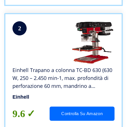
2
Einhell Trapano a colonna TC-BD 630 (630
W, 250 – 2.450 min-1, max. profondità di
perforazione 60 mm, mandrino a
cremagliera da 1,5 a 16 mm, piano a
Einhell
forare inclinabile/ribaltabile, morsa
inclusa)
9.6
Controlla Su Amazon