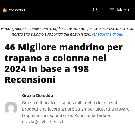
Vai
Menu
al
contenuto
Guadagniamo commissioni di affiliazione quando fai clic e acquisti dai link sul
nostro sito e siamo supportati dai nostri lettori.
Per saperne di più.
46 Migliore mandrino per
trapano a colonna nel
2024 In base a 198
Recensioni
Grazia Deledda
Grazia è il nostro responsabile della ricerca sui
prodotti che lavora 24 ore su 24 per aiutarti a trovare
la giusta corrispondenza. Puoi contattarla a
grazia@stylesheets.it