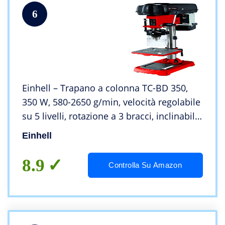
6
Einhell – Trapano a colonna TC-BD 350,
350 W, 580-2650 g/min, velocità regolabile
su 5 livelli, rotazione a 3 bracci, inclinabile
fino a 45°, orientabile e regolabile in
Einhell
altezza, protezione trucioli
8.9
Controlla Su Amazon