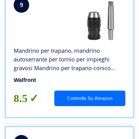
9
Mandrino per trapano, mandrino
autoserrante per tornio per impieghi
gravosi Mandrino per trapano conico
Strumento convertitore 16mm con biella
Walfront
MT3-B18, mandrino per trapano a colonna
8.5
Controlla Su Amazon