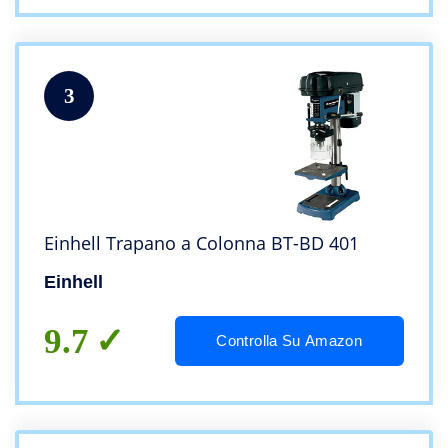
3
Einhell Trapano a Colonna BT-BD 401
Einhell
9.7
Controlla Su Amazon