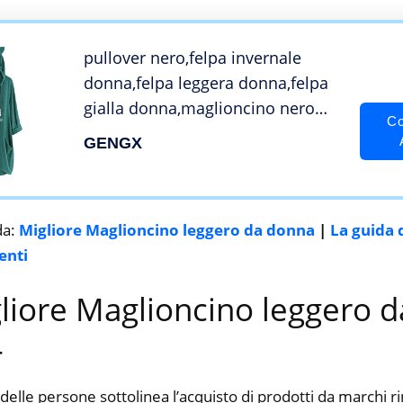
pullover nero,felpa invernale
donna,felpa leggera donna,felpa
gialla donna,maglioncino nero
Co
donna,felpe outlet,felpa verde
GENGX
donna,felpe vintage donna,felpe
pile economiche,maglioni donne
eleganti
da:
Migliore Maglioncino leggero da donna
|
La guida 
enti
gliore Maglioncino leggero 
4
delle persone sottolinea l’acquisto di prodotti da marchi 