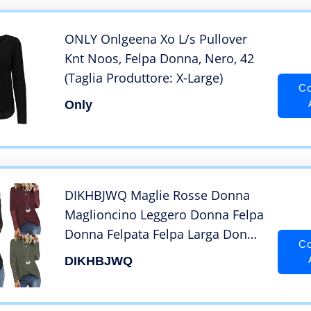
ONLY Onlgeena Xo L/s Pullover
Knt Noos, Felpa Donna, Nero, 42
(Taglia Produttore: X-Large)
Co
Only
DIKHBJWQ Maglie Rosse Donna
Maglioncino Leggero Donna Felpa
Donna Felpata Felpa Larga Donna
Co
Felpa Pile Donna con Zip (Green-
DIKHBJWQ
75, XXL)