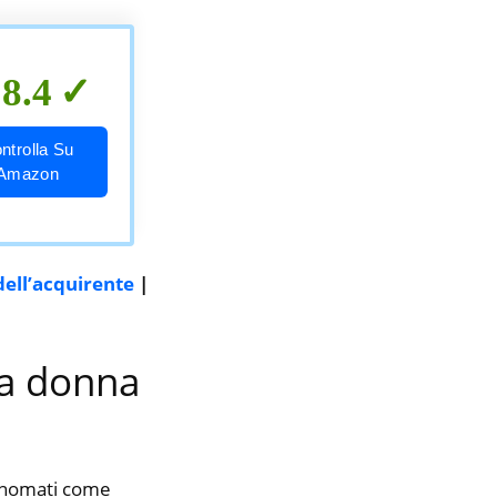
8.4
ntrolla Su
Amazon
dell’acquirente
|
da donna
rinomati come