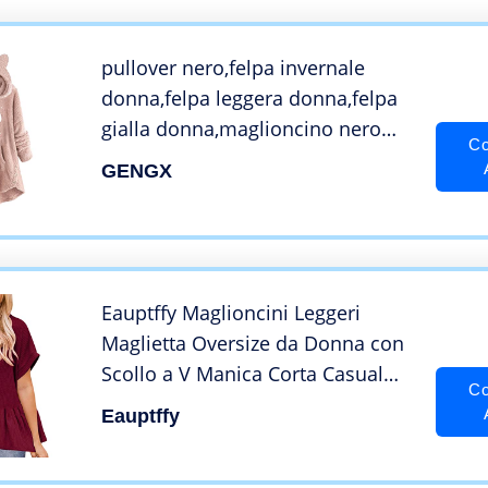
eleganti
pullover nero,felpa invernale
donna,felpa leggera donna,felpa
gialla donna,maglioncino nero
Co
donna,felpe outlet,felpa verde
GENGX
donna,felpe vintage donna,felpe
pile economiche,maglioni donne
eleganti
Eauptffy Maglioncini Leggeri
Maglietta Oversize da Donna con
Scollo a V Manica Corta Casual
Co
Estivo Babydoll Allentato Top
Eauptffy
Fluido Body Pizzo Rosso