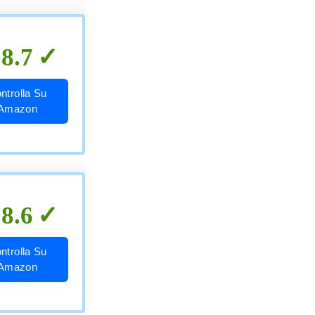
8.7
ntrolla Su
Amazon
8.6
ntrolla Su
Amazon