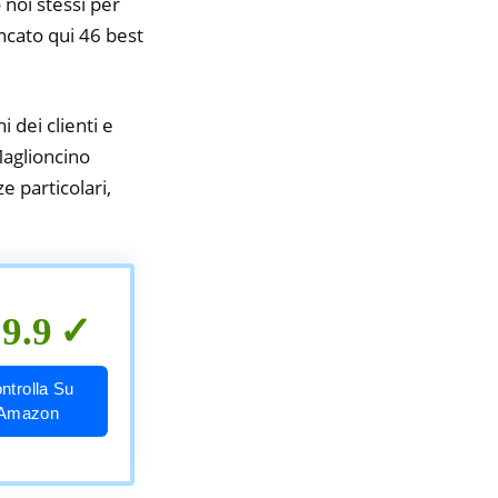
 noi stessi per
encato qui 46 best
i dei clienti e
Maglioncino
e particolari,
9.9
ntrolla Su
Amazon