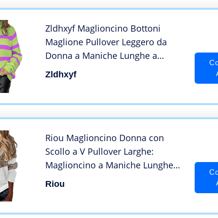
Zldhxyf Maglioncino Bottoni
Maglione Pullover Leggero da
Donna a Maniche Lunghe a
Co
Blocchi di Colore a Righe Felpa E
Zldhxyf
Riou Maglioncino Donna con
Scollo a V Pullover Larghe:
Maglioncino a Maniche Lunghe
Co
Morbido Autunno Inverno
Riou
Elegante Maglioncino Strisce