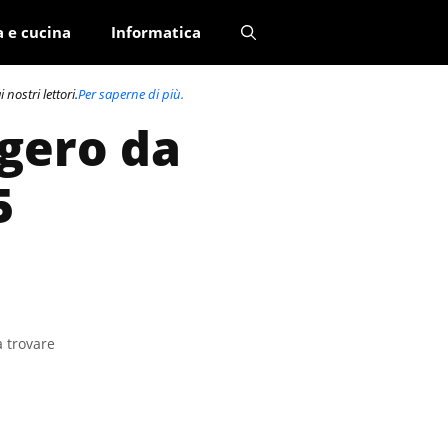
a e cucina
Informatica
nostri lettori.
Per saperne di più.
ggero da
5
a trovare