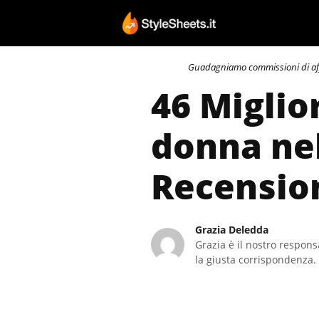
Vai
al
contenuto
Guadagniamo commissioni di affili
46 Miglio
donna nel
Recensio
Grazia Deledda
Grazia è il nostro responsa
la giusta corrispondenza. 