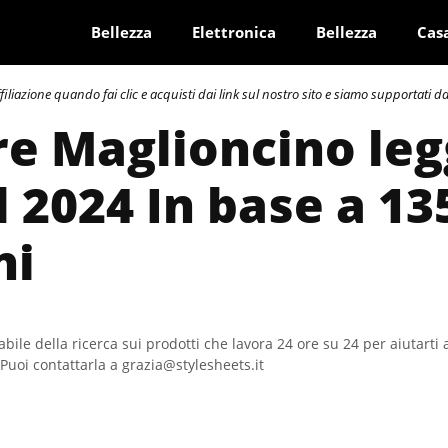
Bellezza
Elettronica
Bellezza
Cas
azione quando fai clic e acquisti dai link sul nostro sito e siamo supportati dai 
re Maglioncino le
 2024 In base a 13
ni
bile della ricerca sui prodotti che lavora 24 ore su 24 per aiutarti 
Puoi contattarla a grazia@stylesheets.it