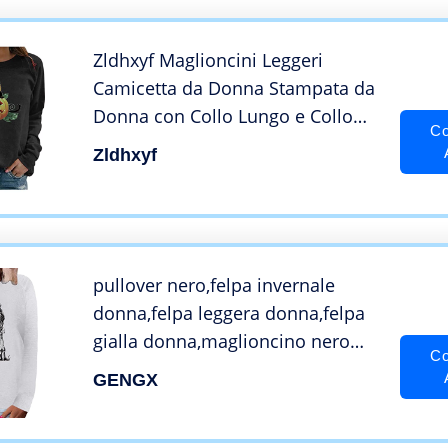
Zldhxyf Maglioncini Leggeri
Camicetta da Donna Stampata da
Donna con Collo Lungo e Collo
Co
Lungo con Maniche a Maniche
Zldhxyf
Lunghe in Maglione Creativo di
Halloween Maglioncino Rosso
Bottoni
pullover nero,felpa invernale
donna,felpa leggera donna,felpa
gialla donna,maglioncino nero
Co
donna,felpe outlet,felpa verde
GENGX
donna,felpe vintage donna,felpe
pile economiche,maglioni donne