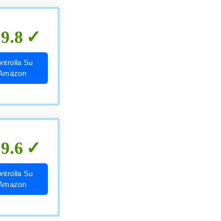
9.8
ntrolla Su
Amazon
9.6
ntrolla Su
Amazon