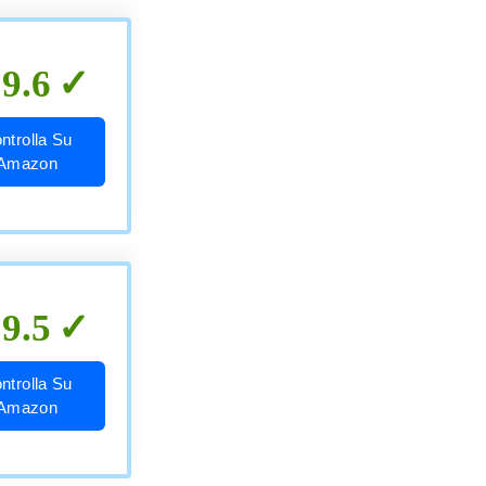
9.6
ntrolla Su
Amazon
9.5
ntrolla Su
Amazon