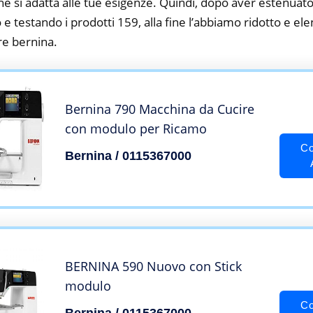
he si adatta alle tue esigenze. Quindi, dopo aver estenuato
o e testando i prodotti 159, alla fine l’abbiamo ridotto e el
re bernina.
Bernina 790 Macchina da Cucire
con modulo per Ricamo
Co
Bernina / 0115367000
BERNINA 590 Nuovo con Stick
modulo
Co
Bernina / 0115367000