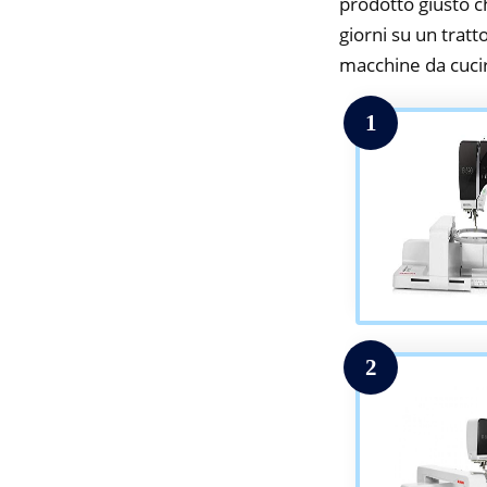
prodotto giusto c
giorni su un tratt
macchine da cuci
1
2