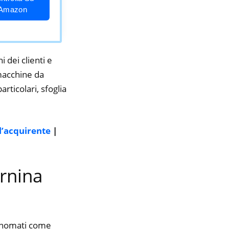
Amazon
i dei clienti e
 macchine da
rticolari, sfoglia
l’acquirente
|
ernina
rinomati come