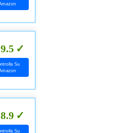
Amazon
9.5
ntrolla Su
Amazon
8.9
ntrolla Su