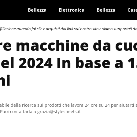
Bellezza
Elettronica
Bellezza
Cas
azione quando fai clic e acquisti dai link sul nostro sito e siamo supportati dai 
re macchine da cu
el 2024 In base a 
ni
bile della ricerca sui prodotti che lavora 24 ore su 24 per aiutarti 
Puoi contattarla a grazia@stylesheets.it