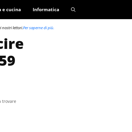
a e cucina
Informatica
nostri lettori.
Per saperne di più.
cire
159
a trovare