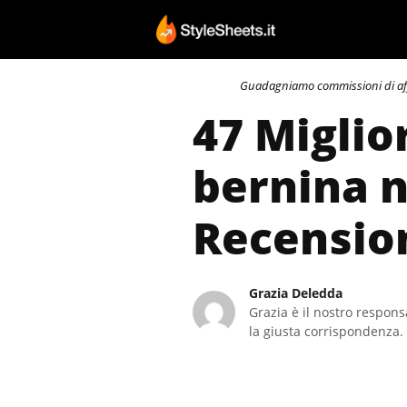
Vai
al
contenuto
Guadagniamo commissioni di affili
47 Miglio
bernina n
Recensio
Grazia Deledda
Grazia è il nostro responsa
la giusta corrispondenza. 