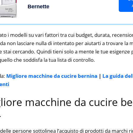
libero, display multifunzione,
Bernette
cucito, patchwork, trapuntatura
to i modelli su vari fattori tra cui budget, durata, recension
a non lasciare nulla di intentato per aiutarti a trovare la
 stai cercando. Quindi tieni solo a mente le tue esigenze pa
 quello che soddisfa la tua lista di controllo.
da:
Migliore macchine da cucire bernina
|
La guida del
enti
gliore macchine da cucire b
4
delle persone sottolinea l’acquisto di prodotti da marchi 