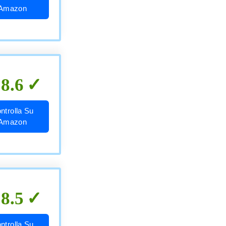
Amazon
8.6
ntrolla Su
Amazon
8.5
ntrolla Su