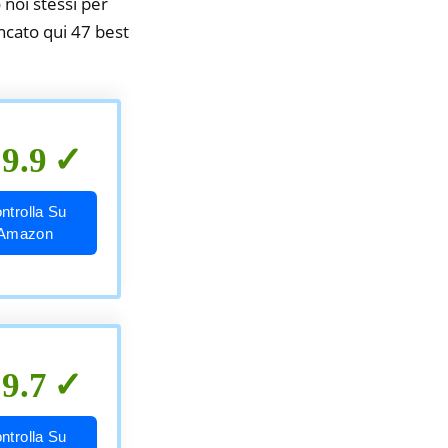
 noi stessi per
encato qui 47 best
9.9
ntrolla Su
Amazon
9.7
ntrolla Su