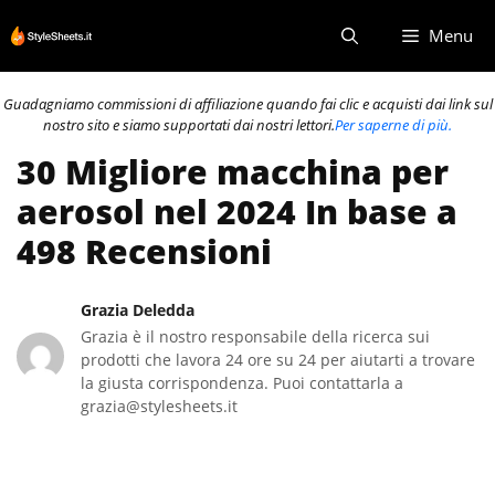
Vai
Menu
al
contenuto
Guadagniamo commissioni di affiliazione quando fai clic e acquisti dai link sul
nostro sito e siamo supportati dai nostri lettori.
Per saperne di più.
30 Migliore macchina per
aerosol nel 2024 In base a
498 Recensioni
Grazia Deledda
Grazia è il nostro responsabile della ricerca sui
prodotti che lavora 24 ore su 24 per aiutarti a trovare
la giusta corrispondenza. Puoi contattarla a
grazia@stylesheets.it