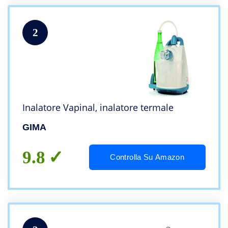
2
Inalatore Vapinal, inalatore termale
GIMA
9.8
Controlla Su Amazon