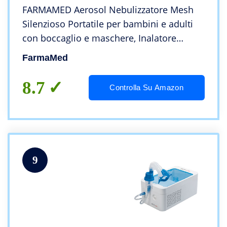
FARMAMED Aerosol Nebulizzatore Mesh
Silenzioso Portatile per bambini e adulti
con boccaglio e maschere, Inalatore
Elettrico, Doppia Alimentazione,
FarmaMed
Ricaricabile con cavo USB
8.7
Controlla Su Amazon
9