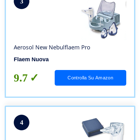
3
Aerosol New Nebulflaem Pro
Flaem Nuova
9.7
Controlla Su Amazon
4