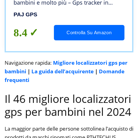
bambini e molto più – Gps tracker in
tempo reale – Antifurto per auto – Marca
PAJ GPS
tedesca – Pulsante SOS per emergenza
8.4
Controlla Su Amazon
Navigazione rapida:
Migliore localizzatori gps per
bambini
|
La guida dell’acquirente
|
Domande
frequenti
Il 46 migliore localizzatori
gps per bambini nel 2024
La maggior parte delle persone sottolinea l’acquisto di
prodotti da marchi rinomati come PTHTECHUS,