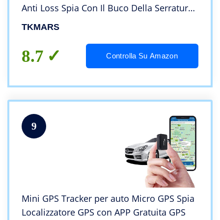
Anti Loss Spia Con Il Buco Della Serratura
per Auto Moto Bambini,Impermeabile
TKMARS
Magnetico Versione TK913 4G
8.7
Controlla Su Amazon
9
Mini GPS Tracker per auto Micro GPS Spia
Localizzatore GPS con APP Gratuita GPS