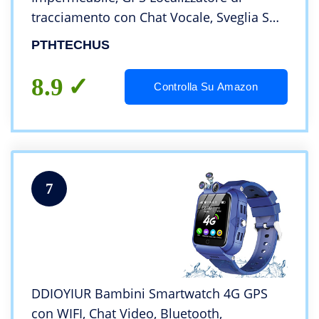
tracciamento con Chat Vocale, Sveglia SOS
per il Gioco di Matematica Studente
PTHTECHUS
Bambini Smart Watch, Regalo Ragazzo e
Ragazza, Pink
8.9
Controlla Su Amazon
7
DDIOYIUR Bambini Smartwatch 4G GPS
con WIFI, Chat Video, Bluetooth,