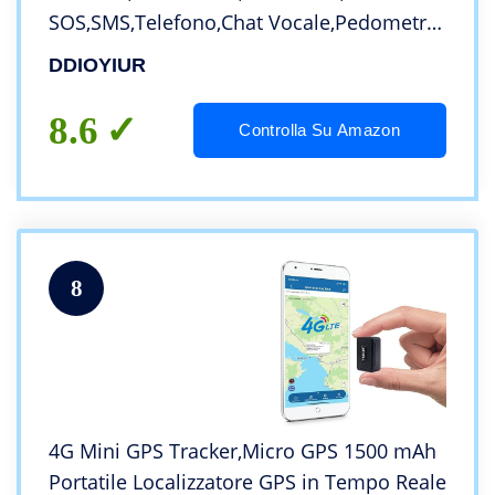
SOS,SMS,Telefono,Chat Vocale,Pedometro,
Due telecamere, Musica. Orologio
DDIOYIUR
intelligente per bambini sono regali per
ragazzi e ragazze
8.6
Controlla Su Amazon
8
4G Mini GPS Tracker,Micro GPS 1500 mAh
Portatile Localizzatore GPS in Tempo Reale