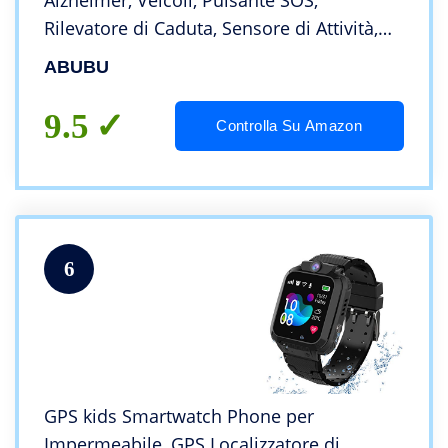
Alzheimer, Veicoli, Pulsante SOS,
Rilevatore di Caduta, Sensore di Attività,
App e Manuale in Lingua spagnola,
ABUBU
Telefono
9.5
Controlla Su Amazon
6
GPS kids Smartwatch Phone per
Impermeabile, GPS Localizzatore di