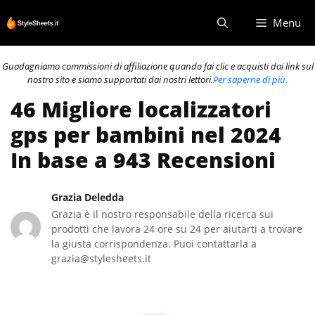
Vai
Menu
al
contenuto
Guadagniamo commissioni di affiliazione quando fai clic e acquisti dai link sul
nostro sito e siamo supportati dai nostri lettori.
Per saperne di più.
46 Migliore localizzatori
gps per bambini nel 2024
In base a 943 Recensioni
Grazia Deledda
Grazia è il nostro responsabile della ricerca sui
prodotti che lavora 24 ore su 24 per aiutarti a trovare
la giusta corrispondenza. Puoi contattarla a
grazia@stylesheets.it