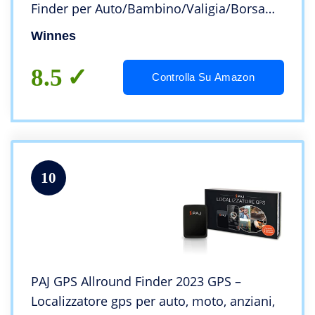
Finder per Auto/Bambino/Valigia/Borsa
Magnete Antifurto Avviso di vibrazione
Winnes
Geo-fence,Winnes TK913 1500mAh
Impermeabile
8.5
Controlla Su Amazon
10
PAJ GPS Allround Finder 2023 GPS –
Localizzatore gps per auto, moto, anziani,