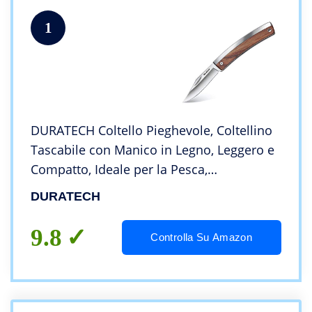
1
DURATECH Coltello Pieghevole, Coltellino
Tascabile con Manico in Legno, Leggero e
Compatto, Ideale per la Pesca,
l’Escursionismo, il Campeggio o il Coltello
DURATECH
da Frutta per Uso Domestico
9.8
Controlla Su Amazon