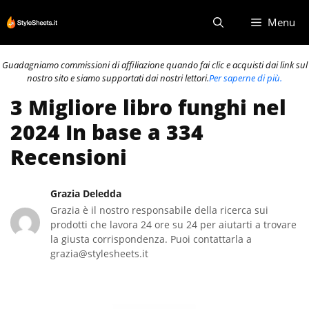
Vai
Menu
al
contenuto
Guadagniamo commissioni di affiliazione quando fai clic e acquisti dai link sul
nostro sito e siamo supportati dai nostri lettori.
Per saperne di più.
3 Migliore libro funghi nel
2024 In base a 334
Recensioni
Grazia Deledda
Grazia è il nostro responsabile della ricerca sui
prodotti che lavora 24 ore su 24 per aiutarti a trovare
la giusta corrispondenza. Puoi contattarla a
grazia@stylesheets.it