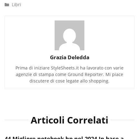
Categorie
Libri
Grazia Deledda
Prima di iniziare StyleSheets.it ha lavorato con varie
agenzie di stampa come Ground Reporter. Mi piace
discutere di cose legate allo shopping.
Articoli Correlati
44 Migliore notebook hp nel 2024 In base a