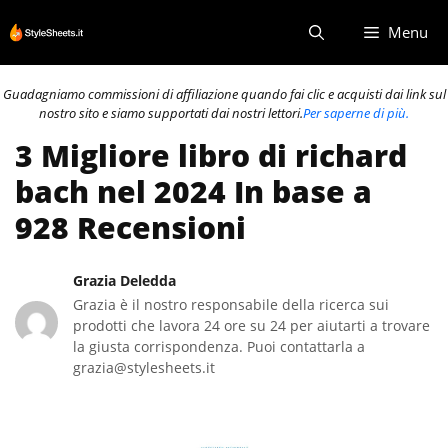
Vai
Menu
al
contenuto
Guadagniamo commissioni di affiliazione quando fai clic e acquisti dai link sul
nostro sito e siamo supportati dai nostri lettori.
Per saperne di più.
3 Migliore libro di richard
bach nel 2024 In base a
928 Recensioni
Grazia Deledda
Grazia è il nostro responsabile della ricerca sui
prodotti che lavora 24 ore su 24 per aiutarti a trovare
la giusta corrispondenza. Puoi contattarla a
grazia@stylesheets.it