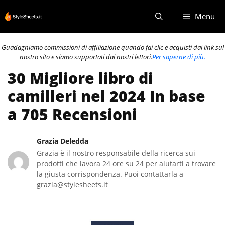
Vai
Menu
al
contenuto
Guadagniamo commissioni di affiliazione quando fai clic e acquisti dai link sul
nostro sito e siamo supportati dai nostri lettori.
Per saperne di più.
30 Migliore libro di
camilleri nel 2024 In base
a 705 Recensioni
Grazia Deledda
Grazia è il nostro responsabile della ricerca sui
prodotti che lavora 24 ore su 24 per aiutarti a trovare
la giusta corrispondenza. Puoi contattarla a
grazia@stylesheets.it