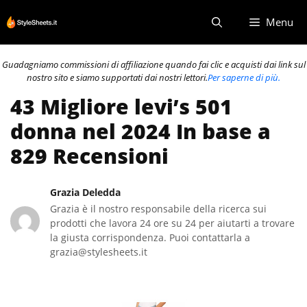
Vai
Menu
al
contenuto
Guadagniamo commissioni di affiliazione quando fai clic e acquisti dai link sul
nostro sito e siamo supportati dai nostri lettori.
Per saperne di più.
43 Migliore levi’s 501
donna nel 2024 In base a
829 Recensioni
Grazia Deledda
Grazia è il nostro responsabile della ricerca sui
prodotti che lavora 24 ore su 24 per aiutarti a trovare
la giusta corrispondenza. Puoi contattarla a
grazia@stylesheets.it