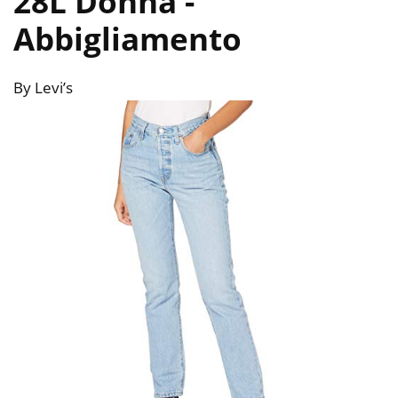
28L Donna
-
Abbigliamento
By Levi’s