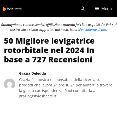
Vai
Menu
al
contenuto
Guadagniamo commissioni di affiliazione quando fai clic e acquisti dai link sul
nostro sito e siamo supportati dai nostri lettori.
Per saperne di più.
50 Migliore levigatrice
rotorbitale nel 2024 In
base a 727 Recensioni
Grazia Deledda
Grazia è il nostro responsabile della ricerca sui
prodotti che lavora 24 ore su 24 per aiutarti a trovare
la giusta corrispondenza. Puoi contattarla a
grazia@stylesheets.it