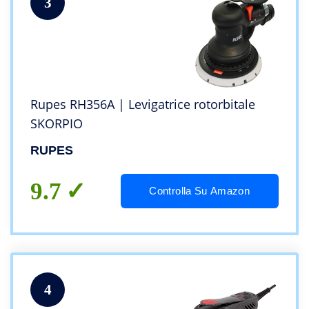
3
Rupes RH356A | Levigatrice rotorbitale
SKORPIO
RUPES
9.7
Controlla Su Amazon
4