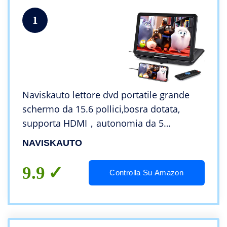
1
Naviskauto lettore dvd portatile grande
schermo da 15.6 pollici,bosra dotata,
supporta HDMI，autonomia da 5
ore,USB/1080P/ TF/AV IN/OUT/region
NAVISKAUTO
free,18 mesi di garanzia，per bambini
9.9
Controlla Su Amazon