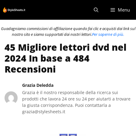
Vai
Menu
al
contenuto
Guadagniamo commissioni di affiliazione quando fai clic e acquisti dai link sul
nostro sito e siamo supportati dai nostri lettori.
Per saperne di più.
45 Migliore lettori dvd nel
2024 In base a 484
Recensioni
Grazia Deledda
Grazia è il nostro responsabile della ricerca sui
prodotti che lavora 24 ore su 24 per aiutarti a trovare
la giusta corrispondenza. Puoi contattarla a
grazia@stylesheets.it