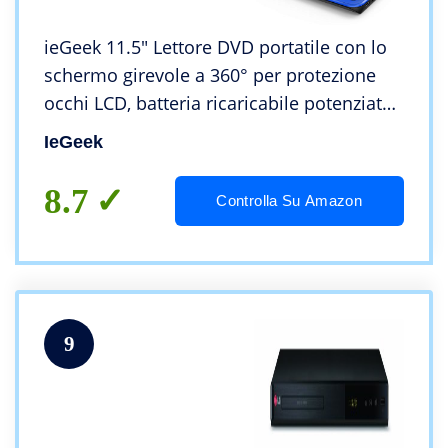
ieGeek 11.5″ Lettore DVD portatile con lo
schermo girevole a 360° per protezione
occhi LCD, batteria ricaricabile potenziata
di 5 ore, riproduzione memoria
IeGeek
supportata, riproduzione loop (Blu)
8.7
Controlla Su Amazon
9