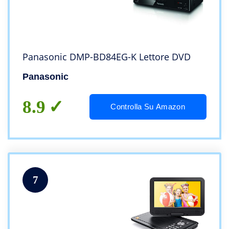
Panasonic DMP-BD84EG-K Lettore DVD
Panasonic
8.9
Controlla Su Amazon
7