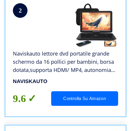
2
Naviskauto lettore dvd portatile grande
schermo da 16 pollici per bambini, borsa
dotata,supporta HDMI/ MP4, autonomia
da 5 ore, USB/TF/AV IN/OUT/region free,18
NAVISKAUTO
mesi di garanzia
9.6
Controlla Su Amazon