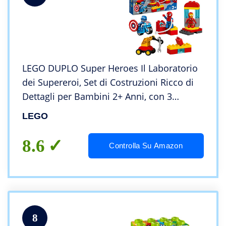
LEGO DUPLO Super Heroes Il Laboratorio
dei Supereroi, Set di Costruzioni Ricco di
Dettagli per Bambini 2+ Anni, con 3
Personaggi: Iron Man, Spider-Man e
LEGO
Captain America, più Veicoli e Accessori,
10921
8.6
Controlla Su Amazon
8