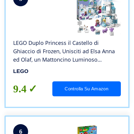
LEGO Duplo Princess il Castello di
Ghiaccio di Frozen, Unisciti ad Elsa Anna
ed Olaf, un Mattoncino Luminoso
Consente di Illuminare con Tanti Colori,
LEGO
Set di Costruzioni per Bambini dai 2 Anni,
10899
9.4
Controlla Su Amazon
6