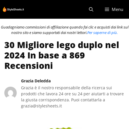
Vai
Menu
al
contenuto
Guadagniamo commissioni di affiliazione quando fai clic e acquisti dai link sul
nostro sito e siamo supportati dai nostri lettori.
Per saperne di più.
30 Migliore lego duplo nel
2024 In base a 869
Recensioni
Grazia Deledda
Grazia è il nostro responsabile della ricerca sui
prodotti che lavora 24 ore su 24 per aiutarti a trovare
la giusta corrispondenza. Puoi contattarla a
grazia@stylesheets.it