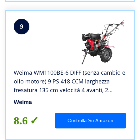
9
Weima WM1100BE-6 DIFF (senza cambio e
olio motore) 9 PS 418 CCM larghezza
fresatura 135 cm velocità 4 avanti, 2
blocco dell’asse, motozappa diesel,
Weima
cultivatore da giardino
8.6
Controlla Su Amazon