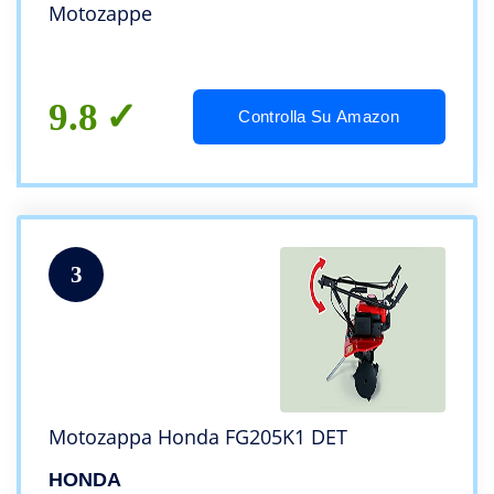
Motozappe
9.8
Controlla Su Amazon
3
Motozappa Honda FG205K1 DET
HONDA