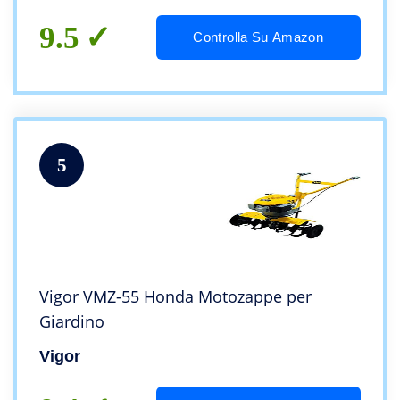
Motore Honda GX160
9.5
Controlla Su Amazon
5
Vigor VMZ-55 Honda Motozappe per
Giardino
Vigor