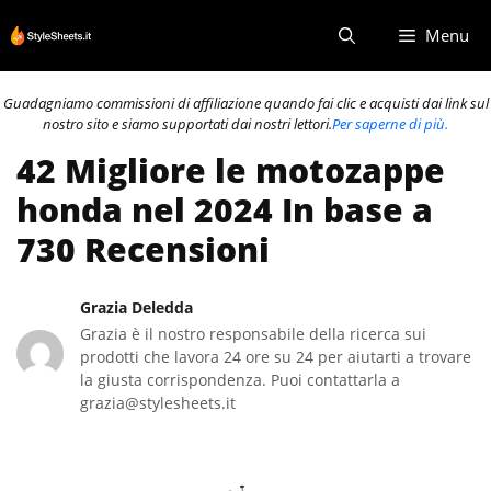
Vai
Menu
al
contenuto
Guadagniamo commissioni di affiliazione quando fai clic e acquisti dai link sul
nostro sito e siamo supportati dai nostri lettori.
Per saperne di più.
42 Migliore le motozappe
honda nel 2024 In base a
730 Recensioni
Grazia Deledda
Grazia è il nostro responsabile della ricerca sui
prodotti che lavora 24 ore su 24 per aiutarti a trovare
la giusta corrispondenza. Puoi contattarla a
grazia@stylesheets.it