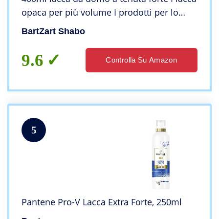
opaca per più volume I prodotti per lo
styling dei capelli direttamente dal
BartZart Shabo
barbiere
9.6
Controlla Su Amazon
5
Pantene Pro-V Lacca Extra Forte, 250ml