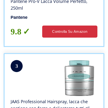
Pantene Pro-V Lacca Volume Perfetto,
250ml
Pantene
9.8
Controlla Su Amazon
3
JAAS Professional Hairspray, lacca che