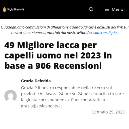
Vai
Menu
al
contenuto
Guadagniamo commissioni di affiliazione quando fai clic e acquisti dai link sul
nostro sito e siamo supportati dai nostri lettori.
Per saperne di più.
49 Migliore lacca per
capelli uomo nel 2023 In
base a 906 Recensioni
Grazia Deledda
Grazia è il nostro responsabile della ricerca sui
prodotti che lavora 24 ore su 24 per aiutarti a trovare
la giusta corrispondenza. Puoi contattarla a
grazia@stylesheets.it
Gennaio 25, 2023