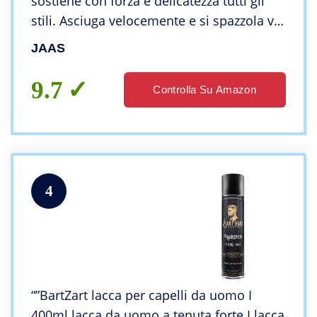
sostiene con forza e delicatezza tutti gli
stili. Asciuga velocemente e si spazzola via
facilmente. Detossina con Olio di Semi di
JAAS
Cotone e Olio di Lime. 300ml
9.7
Controlla Su Amazon
4
“”BartZart lacca per capelli da uomo I
400ml lacca da uomo a tenuta forte I lacca