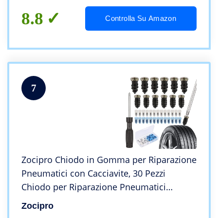
Omaggio (3 bombolette CO2)
8.8
Controlla Su Amazon
7
Zocipro Chiodo in Gomma per Riparazione
Pneumatici con Cacciavite, 30 Pezzi
Chiodo per Riparazione Pneumatici
Sottovuoto, Kit Gomme Auto Riparazione
Zocipro
per Moto Camion Bici (15 S+15 L)