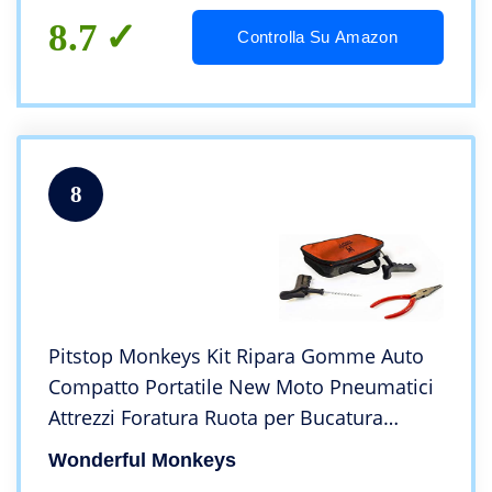
8.7
Controlla Su Amazon
8
Pitstop Monkeys Kit Ripara Gomme Auto
Compatto Portatile New Moto Pneumatici
Attrezzi Foratura Ruota per Bucatura
Camera D’Aria Accessori Sigillante Utile
Wonderful Monkeys
Gomma Bucata