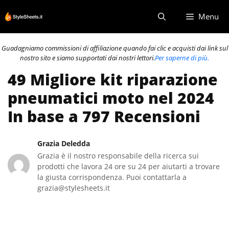
Vai
Menu
al
contenuto
Guadagniamo commissioni di affiliazione quando fai clic e acquisti dai link sul
nostro sito e siamo supportati dai nostri lettori.
Per saperne di più.
49 Migliore kit riparazione
pneumatici moto nel 2024
In base a 797 Recensioni
Grazia Deledda
Grazia è il nostro responsabile della ricerca sui
prodotti che lavora 24 ore su 24 per aiutarti a trovare
la giusta corrispondenza. Puoi contattarla a
grazia@stylesheets.it