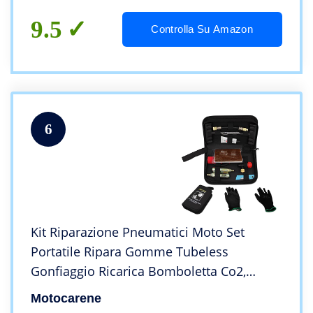
Corde Riparazione Spine
9.5
Controlla Su Amazon
6
Kit Riparazione Pneumatici Moto Set
Portatile Ripara Gomme Tubeless
Gonfiaggio Ricarica Bomboletta Co2,
Senza Camera D’aria Con Mastice Slime
Motocarene
Moto Auto Scooter Quad + Guanti