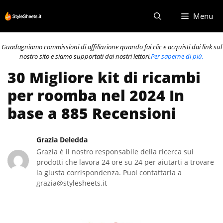
Vai
Menu
al
contenuto
Guadagniamo commissioni di affiliazione quando fai clic e acquisti dai link sul
nostro sito e siamo supportati dai nostri lettori.
Per saperne di più.
30 Migliore kit di ricambi
per roomba nel 2024 In
base a 885 Recensioni
Grazia Deledda
Grazia è il nostro responsabile della ricerca sui
prodotti che lavora 24 ore su 24 per aiutarti a trovare
la giusta corrispondenza. Puoi contattarla a
grazia@stylesheets.it