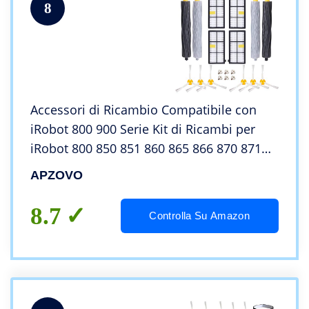
8
Accessori di Ricambio Compatibile con
iRobot 800 900 Serie Kit di Ricambi per
iRobot 800 850 851 860 865 866 870 871
876 880 885 886 890 891 896 900 960 966
APZOVO
980 990-20 Pezzi
8.7
Controlla Su Amazon