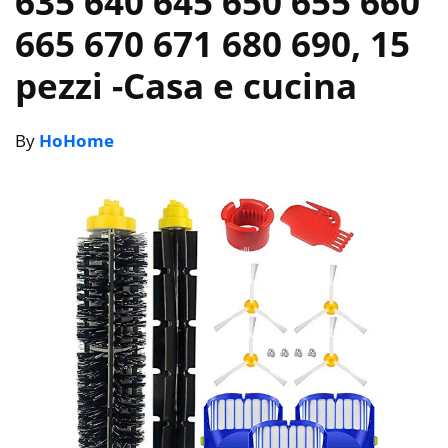
635 640 645 650 655 660
665 670 671 680 690, 15
pezzi
-Casa e cucina
By
HoHome