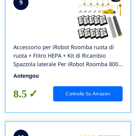
9
Accessorio per iRobot Roomba ruota di
ruota + Filtro HEPA + Kit di Ricambio
Spazzola laterale Per iRobot Roomba 800
860 870 880 980 Aspirapolvere accessori
Aotengou
pezzi
8.5
Controlla Su Amazon