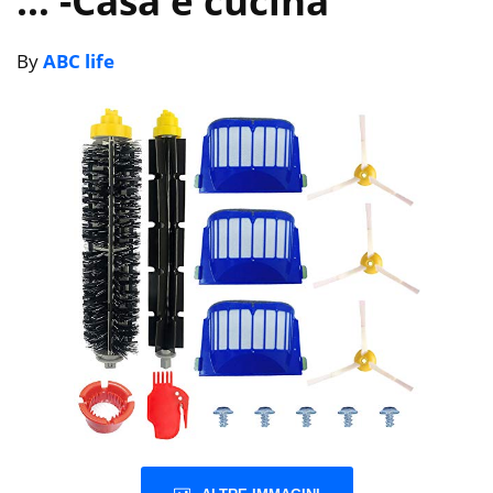
…
-Casa e cucina
By
ABC life