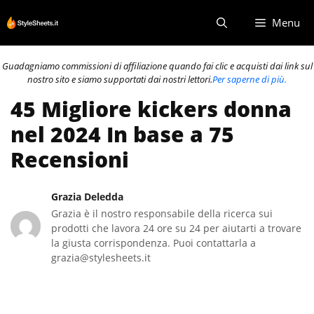
Vai
Menu
al
contenuto
Guadagniamo commissioni di affiliazione quando fai clic e acquisti dai link sul
nostro sito e siamo supportati dai nostri lettori.
Per saperne di più.
45 Migliore kickers donna
nel 2024 In base a 75
Recensioni
Grazia Deledda
Grazia è il nostro responsabile della ricerca sui
prodotti che lavora 24 ore su 24 per aiutarti a trovare
la giusta corrispondenza. Puoi contattarla a
grazia@stylesheets.it