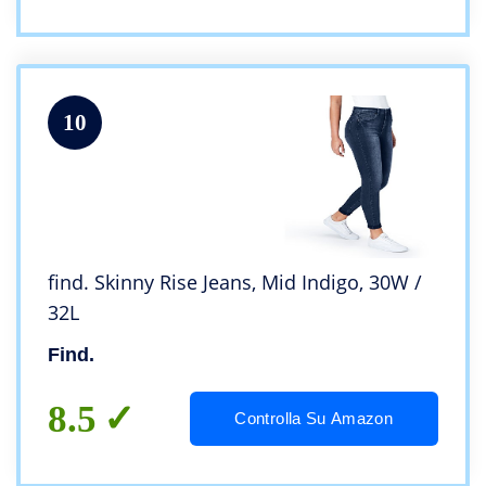
10
find. Skinny Rise Jeans, Mid Indigo, 30W /
32L
Find.
8.5
Controlla Su Amazon