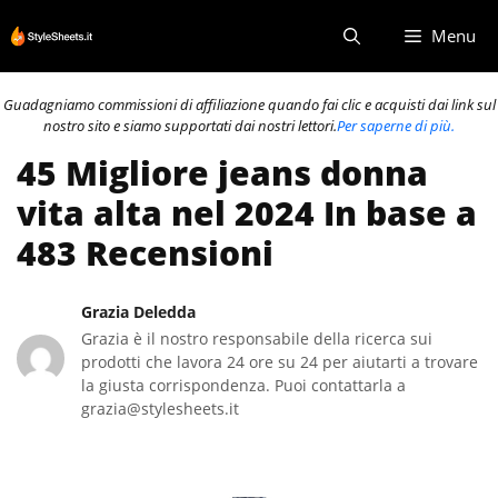
Vai
Menu
al
contenuto
Guadagniamo commissioni di affiliazione quando fai clic e acquisti dai link sul
nostro sito e siamo supportati dai nostri lettori.
Per saperne di più.
45 Migliore jeans donna
vita alta nel 2024 In base a
483 Recensioni
Grazia Deledda
Grazia è il nostro responsabile della ricerca sui
prodotti che lavora 24 ore su 24 per aiutarti a trovare
la giusta corrispondenza. Puoi contattarla a
grazia@stylesheets.it