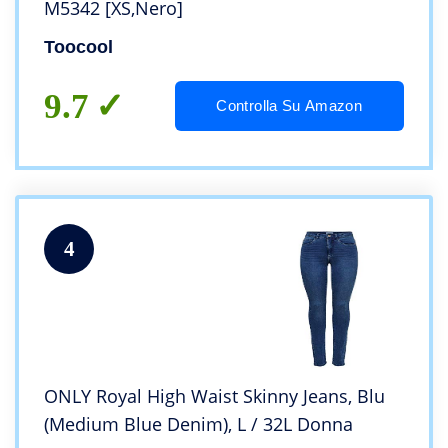
M5342 [XS,Nero]
Toocool
9.7
Controlla Su Amazon
4
ONLY Royal High Waist Skinny Jeans, Blu
(Medium Blue Denim), L / 32L Donna