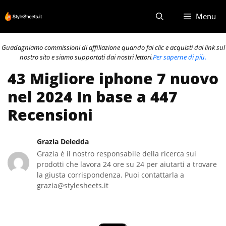
Vai
Menu
al
contenuto
Guadagniamo commissioni di affiliazione quando fai clic e acquisti dai link sul
nostro sito e siamo supportati dai nostri lettori.
Per saperne di più.
43 Migliore iphone 7 nuovo
nel 2024 In base a 447
Recensioni
Grazia Deledda
Grazia è il nostro responsabile della ricerca sui
prodotti che lavora 24 ore su 24 per aiutarti a trovare
la giusta corrispondenza. Puoi contattarla a
grazia@stylesheets.it