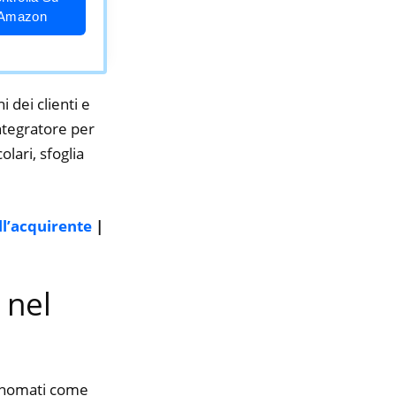
Amazon
i dei clienti e
integratore per
lari, sfoglia
ll’acquirente
|
 nel
rinomati come