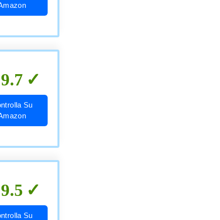
Amazon
9.7
ntrolla Su
Amazon
9.5
ntrolla Su