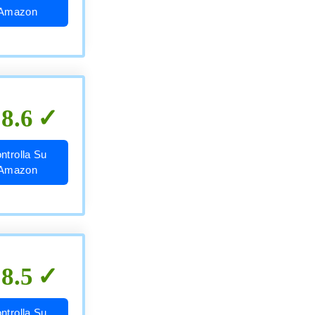
Amazon
8.6
ntrolla Su
Amazon
8.5
ntrolla Su