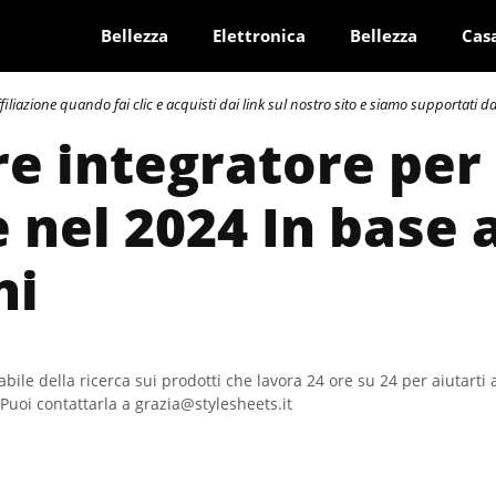
Bellezza
Elettronica
Bellezza
Cas
azione quando fai clic e acquisti dai link sul nostro sito e siamo supportati dai 
re integratore per
 nel 2024 In base 
ni
bile della ricerca sui prodotti che lavora 24 ore su 24 per aiutarti 
Puoi contattarla a grazia@stylesheets.it