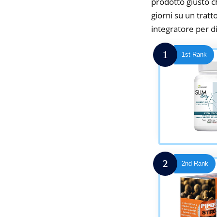
prodotto giusto c
giorni su un tratt
integratore per d
1
1st Rank
2
2nd Rank