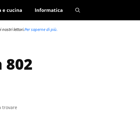
a e cucina
Informatica
nostri lettori.
Per saperne di più.
a 802
a trovare