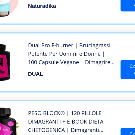
Drenante Forte Dimagrante Forte
Naturadika
| Tra I Migliori Prodotti Per
Dimagrire Velocemente
(Dimagranti Forti E Veloci)
Dual Pro F-burner | Bruciagrassi
Potente Per Uomini e Donne |
100 Capsule Vegane | Dimagrire
Co
Senza Sport | Efficace
DUAL
Soppressore Naturale
Dell’Appetito | Integratore
Estremamente Forte |Senza
Additivi
PESO BLOCK® | 120 PILLOLE
DIMAGRANTI + E-BOOK DIETA
CHETOGENICA | Dimagranti
Co