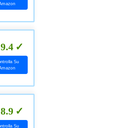
Amazon
9.4
ntrolla Su
Amazon
8.9
ntrolla Su