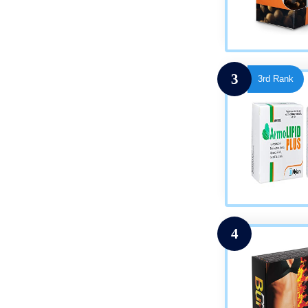
3
3rd Rank
4