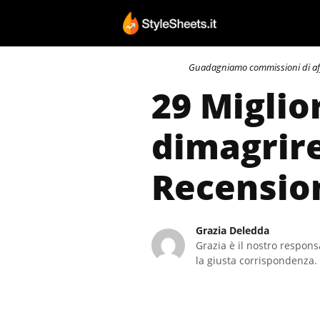
Vai
al
contenuto
Guadagniamo commissioni di affili
29 Miglio
dimagrire
Recensio
Grazia Deledda
Grazia è il nostro responsa
la giusta corrispondenza. 