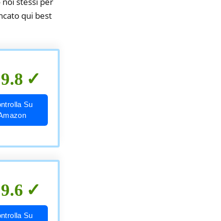
 noi stessi per
encato qui best
9.8
ntrolla Su
Amazon
9.6
ntrolla Su