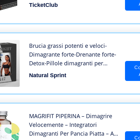
Rapida, 100% Senza
TicketClub
Controindicazioni
Brucia grassi potenti e veloci-
Dimagrante forte-Drenante forte-
Detox-Pillole dimagranti per
Co
pancia piatta-Per uomo&donna-
Natural Sprint
120+120 Cpr-naturali-Taurina
ginseng guaranà piperina-
Prodotto italiano
MAGRIFIT PIPERINA – Dimagrire
Velocemente – Integratori
Dimagranti Per Pancia Piatta – Al
Co