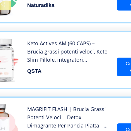
Top Tra I Brucia Grassi Potenti
Naturadika
Veloci – Dimagrante Forte Fat
Burner
Keto Actives AM (60 CAPS) –
Brucia grassi potenti veloci, Keto
Slim Pillole, integratori
Co
dimagranti brucia grassi potenti,
QSTA
Dimagrante velocemente,
Dimagrire potenti donna e uomo,
Ideal Slim +MEDICI
MAGRIFIT FLASH | Brucia Grassi
Potenti Veloci | Detox
Dimagrante Per Pancia Piatta |
Co