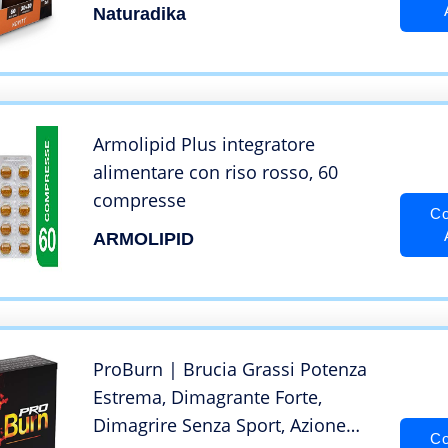
Dimagrante – Dimagrante Forte –
Naturadika
Ideale Per Dimagrire
Velocemente – Pillole Dimagranti
Forti Per Pancia Piatta
Armolipid Plus integratore
alimentare con riso rosso, 60
compresse
Co
ARMOLIPID
ProBurn | Brucia Grassi Potenza
Estrema, Dimagrante Forte,
Dimagrire Senza Sport, Azione
Co